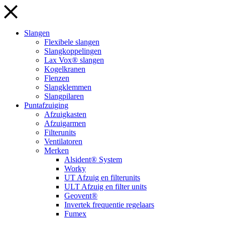
Slangen
Flexibele slangen
Slangkoppelingen
Lax Vox® slangen
Kogelkranen
Flenzen
Slangklemmen
Slangpilaren
Puntafzuiging
Afzuigkasten
Afzuigarmen
Filterunits
Ventilatoren
Merken
Alsident® System
Worky
UT Afzuig en filterunits
ULT Afzuig en filter units
Geovent®
Invertek frequentie regelaars
Fumex