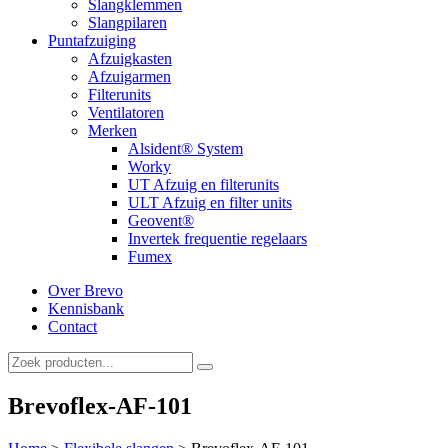
Slangklemmen
Slangpilaren
Puntafzuiging
Afzuigkasten
Afzuigarmen
Filterunits
Ventilatoren
Merken
Alsident® System
Worky
UT Afzuig en filterunits
ULT Afzuig en filter units
Geovent®
Invertek frequentie regelaars
Fumex
Over Brevo
Kennisbank
Contact
Brevoflex-AF-101