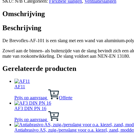
SKU:
N/B
Categorieën:
Flexibele slangen
,
Ventilatieslangen
Omschrijving
Beschrijving
De Brevoflex-AF-101 is een slang met een wand van aluminium-polyest
Zowel aan de binnen- als buitenzijde van de slang bevindt zich een a
mate van rookontwikkeling. De slang voldoet aan NEN-EN 13180.
Gerelateerde producten
AF11
Prijs op aanvraag
Offerte
AF3 DIN PN 16
Dit
product
Prijs op aanvraag
heeft
meerdere
Antiabrasivo AS, zuig-/persslang voor o.a. kiezel, zand, modd