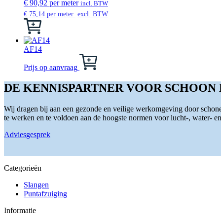
variaties.
€
90,92
per meter
incl. BTW
Deze
€
75,14
per meter
excl. BTW
optie
Dit
kan
product
gekozen
heeft
worden
meerdere
AF14
op
variaties.
Dit
de
Deze
product
Prijs op aanvraag
productpagina
optie
heeft
kan
meerdere
DE KENNISPARTNER VOOR SCHOON
gekozen
variaties.
worden
Deze
Wij dragen bij aan een gezonde en veilige werkomgeving door schone 
op
optie
te werken en te voldoen aan de hoogste normen voor lucht-, water- en s
de
kan
productpagina
gekozen
Adviesgesprek
worden
op
de
productpagina
Categorieën
Slangen
Puntafzuiging
Informatie