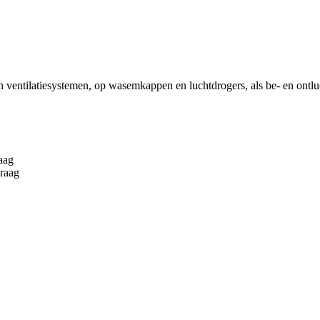
n ventilatiesystemen, op wasemkappen en luchtdrogers, als be- en ontlu
aag
raag