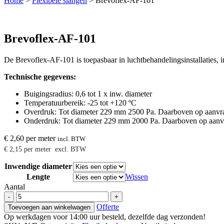
Home
>
Flexibele slangen
>
Brevoflex-AF-101
Brevoflex-AF-101
De Brevoflex-AF-101 is toepasbaar in luchtbehandelingsinstallaties, i
Technische gegevens:
Buigingsradius: 0,6 tot 1 x inw. diameter
Temperatuurbereik: -25 tot +120 ºC
Overdruk: Tot diameter 229 mm 2500 Pa. Daarboven op aanvr
Onderdruk: Tot diameter 229 mm 2000 Pa. Daarboven op aanv
€
2,60
per meter
incl. BTW
€
2,15
per meter
excl. BTW
Inwendige diameter
Lengte
Wissen
Aantal
Brevoflex-
-
+
AF-
Offerte
Toevoegen aan winkelwagen
101
Op werkdagen voor 14:00 uur besteld, dezelfde dag verzonden!
aantal