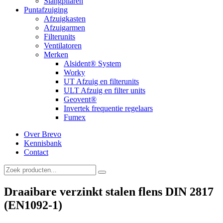
Slangpilaren
Puntafzuiging
Afzuigkasten
Afzuigarmen
Filterunits
Ventilatoren
Merken
Alsident® System
Worky
UT Afzuig en filterunits
ULT Afzuig en filter units
Geovent®
Invertek frequentie regelaars
Fumex
Over Brevo
Kennisbank
Contact
Draaibare verzinkt stalen flens DIN 2817
(EN1092-1)