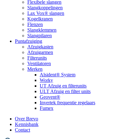
Flexibele slangen
Slangkoppelingen
Lax Vox® slangen
Kogelkranen
Flenzen
Slangklemmen
Slangpilaren
Puntafzuiging
Afzuigkasten
Afzuigarmen
Filterunits
Ventilatoren
Merken
Alsident® System
Worky
UT Afzuig en filterunits
ULT Afzuig en filter units
Geovent®
Invertek frequentie regelaars
Fumex
Over Brevo
Kennisbank
Contact