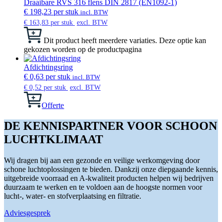
Draaibare RVS 316 flens DIN 2817 (EN1092-1)
€
198,23
per stuk
incl. BTW
€
163,83
per stuk
excl. BTW
Dit product heeft meerdere variaties. Deze optie kan
gekozen worden op de productpagina
Afdichtingsring
€
0,63
per stuk
incl. BTW
€
0,52
per stuk
excl. BTW
Offerte
DE KENNISPARTNER VOOR SCHOON
LUCHTKLIMAAT
Wij dragen bij aan een gezonde en veilige werkomgeving door
schone luchtoplossingen te bieden. Dankzij onze diepgaande kennis,
uitgebreide voorraad en A-kwaliteit producten helpen wij bedrijven
duurzaam te werken en te voldoen aan de hoogste normen voor
lucht-, water- en stofverplaatsing en filtratie.
Adviesgesprek