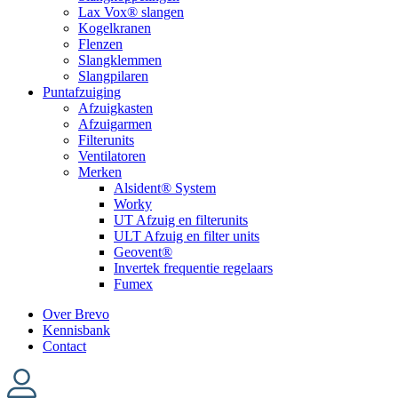
Lax Vox® slangen
Kogelkranen
Flenzen
Slangklemmen
Slangpilaren
Puntafzuiging
Afzuigkasten
Afzuigarmen
Filterunits
Ventilatoren
Merken
Alsident® System
Worky
UT Afzuig en filterunits
ULT Afzuig en filter units
Geovent®
Invertek frequentie regelaars
Fumex
Over Brevo
Kennisbank
Contact