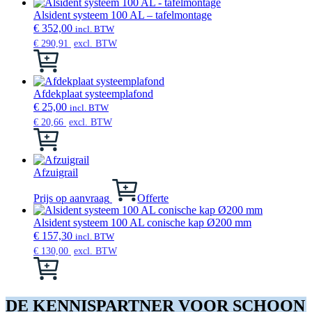
Alsident systeem 100 AL – tafelmontage
€
352,00
incl. BTW
€
290,91
excl. BTW
Dit
product
heeft
meerdere
Afdekplaat systeemplafond
variaties.
€
25,00
incl. BTW
Deze
€
20,66
excl. BTW
optie
Dit
kan
product
gekozen
heeft
worden
meerdere
Afzuigrail
op
variaties.
de
Deze
Prijs op aanvraag
Offerte
productpagina
optie
kan
Alsident systeem 100 AL conische kap Ø200 mm
gekozen
€
157,30
incl. BTW
worden
€
130,00
excl. BTW
op
Dit
de
product
productpagina
heeft
meerdere
DE KENNISPARTNER VOOR SCHOON