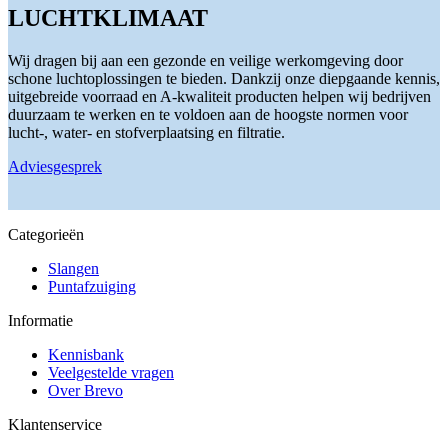
variaties.
LUCHTKLIMAAT
Deze
optie
kan
Wij dragen bij aan een gezonde en veilige werkomgeving door
gekozen
schone luchtoplossingen te bieden. Dankzij onze diepgaande kennis,
worden
uitgebreide voorraad en A-kwaliteit producten helpen wij bedrijven
op
duurzaam te werken en te voldoen aan de hoogste normen voor
de
lucht-, water- en stofverplaatsing en filtratie.
productpagina
Adviesgesprek
Categorieën
Slangen
Puntafzuiging
Informatie
Kennisbank
Veelgestelde vragen
Over Brevo
Klantenservice