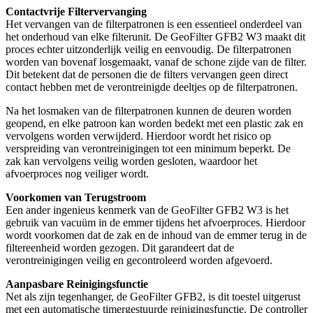
Contactvrije Filtervervanging
Het vervangen van de filterpatronen is een essentieel onderdeel van
het onderhoud van elke filterunit. De GeoFilter GFB2 W3 maakt dit
proces echter uitzonderlijk veilig en eenvoudig. De filterpatronen
worden van bovenaf losgemaakt, vanaf de schone zijde van de filter.
Dit betekent dat de personen die de filters vervangen geen direct
contact hebben met de verontreinigde deeltjes op de filterpatronen.
Na het losmaken van de filterpatronen kunnen de deuren worden
geopend, en elke patroon kan worden bedekt met een plastic zak en
vervolgens worden verwijderd. Hierdoor wordt het risico op
verspreiding van verontreinigingen tot een minimum beperkt. De
zak kan vervolgens veilig worden gesloten, waardoor het
afvoerproces nog veiliger wordt.
Voorkomen van Terugstroom
Een ander ingenieus kenmerk van de GeoFilter GFB2 W3 is het
gebruik van vacuüm in de emmer tijdens het afvoerproces. Hierdoor
wordt voorkomen dat de zak en de inhoud van de emmer terug in de
filtereenheid worden gezogen. Dit garandeert dat de
verontreinigingen veilig en gecontroleerd worden afgevoerd.
Aanpasbare Reinigingsfunctie
Net als zijn tegenhanger, de GeoFilter GFB2, is dit toestel uitgerust
met een automatische timergestuurde reinigingsfunctie. De controller