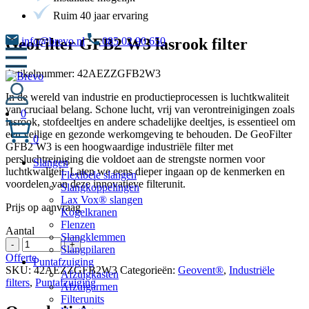
Ruim 40 jaar ervaring
GeoFilter GFB2 W3 lasrook filter
info@brevo.nl
085 02 90 650
Artikelnummer:
42AEZZGFB2W3
In de wereld van industrie en productieprocessen is luchtkwaliteit
van cruciaal belang. Schone lucht, vrij van verontreinigingen zoals
0
lasrook, stofdeeltjes en andere schadelijke deeltjes, is essentieel om
een veilige en gezonde werkomgeving te behouden. De GeoFilter
0
GFB2 W3 is een hoogwaardige industriële filter met
persluchtreiniging die voldoet aan de strengste normen voor
Slangen
luchtkwaliteit. Laten we eens dieper ingaan op de kenmerken en
Flexibele slangen
voordelen van deze innovatieve filterunit.
Slangkoppelingen
Lax Vox® slangen
Prijs op aanvraag
Kogelkranen
Flenzen
Aantal
Slangklemmen
GeoFilter
-
+
Slangpilaren
GFB2
Offerte
Puntafzuiging
W3
SKU:
42AEZZGFB2W3
Categorieën:
Geovent®
,
Industriële
Afzuigkasten
lasrook
filters
,
Puntafzuiging
Afzuigarmen
filter
Filterunits
aantal