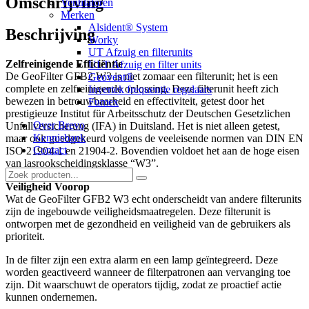
Omschrijving
Ventilatoren
Merken
Alsident® System
Beschrijving
Worky
UT Afzuig en filterunits
Zelfreinigende Efficiëntie
ULT Afzuig en filter units
De GeoFilter GFB2 W3 is niet zomaar een filterunit; het is een
Geovent®
complete en zelfreinigende oplossing. Deze filterunit heeft zich
Invertek frequentie regelaars
bewezen in betrouwbaarheid en effectiviteit, getest door het
Fumex
prestigieuze Institut für Arbeitsschutz der Deutschen Gesetzlichen
Over Brevo
Unfallversicherung (IFA) in Duitsland. Het is niet alleen getest,
Kennisbank
maar ook goedgekeurd volgens de veeleisende normen van DIN EN
Contact
ISO 21904-1 en 21904-2. Bovendien voldoet het aan de hoge eisen
van lasrookscheidingsklasse “W3”.
Veiligheid Voorop
Wat de GeoFilter GFB2 W3 echt onderscheidt van andere filterunits
zijn de ingebouwde veiligheidsmaatregelen. Deze filterunit is
ontworpen met de gezondheid en veiligheid van de gebruikers als
prioriteit.
In de filter zijn een extra alarm en een lamp geïntegreerd. Deze
worden geactiveerd wanneer de filterpatronen aan vervanging toe
zijn. Dit waarschuwt de operators tijdig, zodat ze proactief actie
kunnen ondernemen.