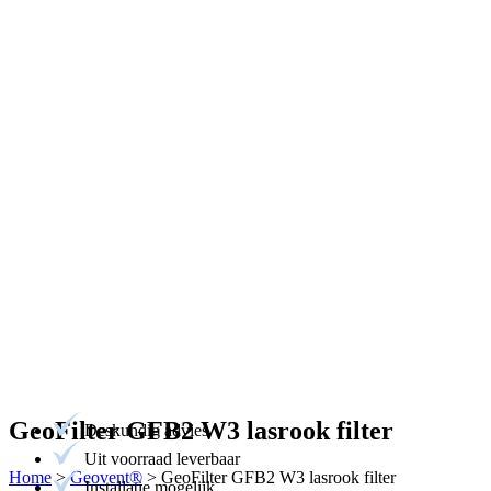
GeoFilter GFB2 W3 lasrook filter
Deskundig advies
Uit voorraad leverbaar
Home
>
Geovent®
>
GeoFilter GFB2 W3 lasrook filter
Installatie mogelijk