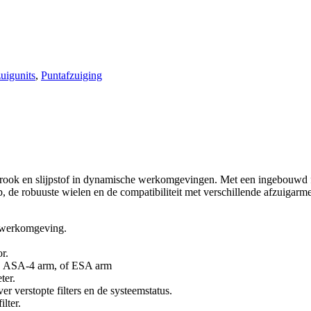
uigunits
,
Puntafzuiging
ook en slijpstof in dynamische werkomgevingen. Met een ingebouwd filt
rp, de robuuste wielen en de compatibiliteit met verschillende afzuigarm
ge werkomgeving.
r.
m, ASA-4 arm, of ESA arm
ter.
r verstopte filters en de systeemstatus.
lter.