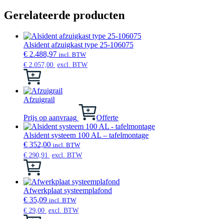
Gerelateerde producten
Alsident afzuigkast type 25-106075
€
2.488,97
incl. BTW
€
2.057,00
excl. BTW
Dit
product
heeft
meerdere
Afzuigrail
variaties.
Deze
Prijs op aanvraag
Offerte
optie
kan
Alsident systeem 100 AL – tafelmontage
gekozen
€
352,00
incl. BTW
worden
€
290,91
excl. BTW
op
Dit
de
product
productpagina
heeft
meerdere
Afwerkplaat systeemplafond
variaties.
€
35,09
incl. BTW
Deze
€
29,00
excl. BTW
optie
Dit