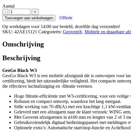
Aantal
GeoGo
-
+
W3
Offerte
Toevoegen aan winkelwagen
afzuigunit
Op werkdagen voor 14:00 uur besteld, dezelfde dag verzonden!
aantal
SKU:
42AE15121
Categorieën:
Geovent®
,
Mobiele en draagbare afz
Omschrijving
Beschrijving
GeoGo Black W3
GeoGo Black W3 is een mobiele afzuigunit die is ontworpen voor lasr
certificering, biedt het uitzonderlijke veiligheid. Het compacte ontwe
die effectieve luchtafzuiging en -filtratie vereisen.
Hoge filtratie-efficiëntie met W3-certificering, voor een veili
Robuust en compact ontwerp, waardoor het lang meegaat.
Stille werking van 70 dB(A) met een krachtige 1,1 kW-ventilato
Geleverd met een afzuigarm naar de klant verzoek: WING ar
Met Geovent afzuigarmen in ø160 mm en lengtes van 2 of 3 me
Gebruiksvriendelijk digitaal bedieningspaneel met meldingen ove
Optionele extra’s: Automatische start/stop-functie en Actiefkoolfi