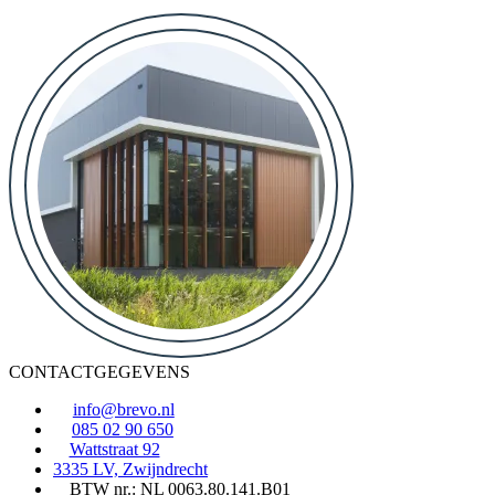
CONTACTGEGEVENS
info@brevo.nl
085 02 90 650
Wattstraat 92
3335 LV, Zwijndrecht
BTW nr.: NL 0063.80.141.B01