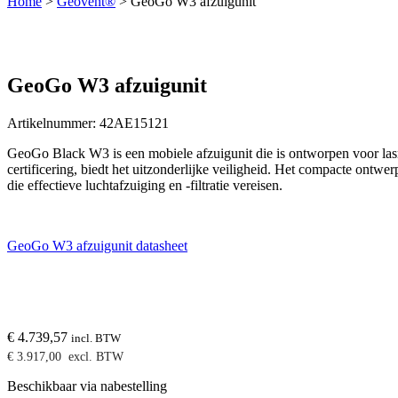
Home
>
Geovent®
>
GeoGo W3 afzuigunit
GeoGo W3 afzuigunit
Artikelnummer:
42AE15121
GeoGo Black W3 is een mobiele afzuigunit die is ontworpen voor lasr
certificering, biedt het uitzonderlijke veiligheid. Het compacte ontwe
die effectieve luchtafzuiging en -filtratie vereisen.
GeoGo W3 afzuigunit datasheet
€
4.739,57
incl. BTW
€
3.917,00
excl. BTW
Beschikbaar via nabestelling