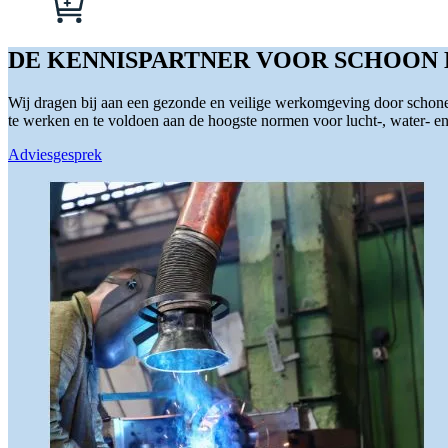
kan
product
gekozen
heeft
worden
meerdere
DE KENNISPARTNER VOOR SCHOON
op
variaties.
de
Deze
productpagina
Wij dragen bij aan een gezonde en veilige werkomgeving door schone 
optie
te werken en te voldoen aan de hoogste normen voor lucht-, water- en s
kan
gekozen
Adviesgesprek
worden
op
de
productpagina