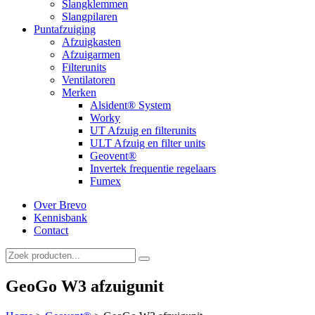
Slangklemmen
Slangpilaren
Puntafzuiging
Afzuigkasten
Afzuigarmen
Filterunits
Ventilatoren
Merken
Alsident® System
Worky
UT Afzuig en filterunits
ULT Afzuig en filter units
Geovent®
Invertek frequentie regelaars
Fumex
Over Brevo
Kennisbank
Contact
GeoGo W3 afzuigunit