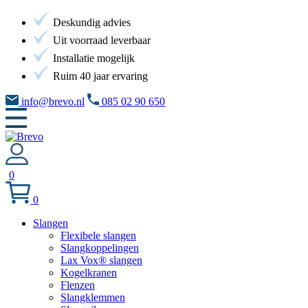
Deskundig advies
Uit voorraad leverbaar
Installatie mogelijk
Ruim 40 jaar ervaring
info@brevo.nl
085 02 90 650
0
0
Slangen
Flexibele slangen
Slangkoppelingen
Lax Vox® slangen
Kogelkranen
Flenzen
Slangklemmen