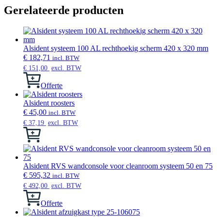
Gerelateerde producten
Alsident systeem 100 AL rechthoekig scherm 420 x 320 mm
€
182,71
incl. BTW
€
151,00
excl. BTW
Offerte
Alsident roosters
€
45,00
incl. BTW
€
37,19
excl. BTW
Dit
product
heeft
meerdere
variaties.
Alsident RVS wandconsole voor cleanroom systeem 50 en 75
Deze
€
595,32
incl. BTW
optie
€
492,00
excl. BTW
kan
gekozen
Offerte
worden