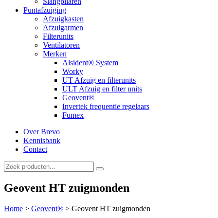
Slangpilaren
Puntafzuiging
Afzuigkasten
Afzuigarmen
Filterunits
Ventilatoren
Merken
Alsident® System
Worky
UT Afzuig en filterunits
ULT Afzuig en filter units
Geovent®
Invertek frequentie regelaars
Fumex
Over Brevo
Kennisbank
Contact
Geovent HT zuigmonden
Home
>
Geovent®
>
Geovent HT zuigmonden