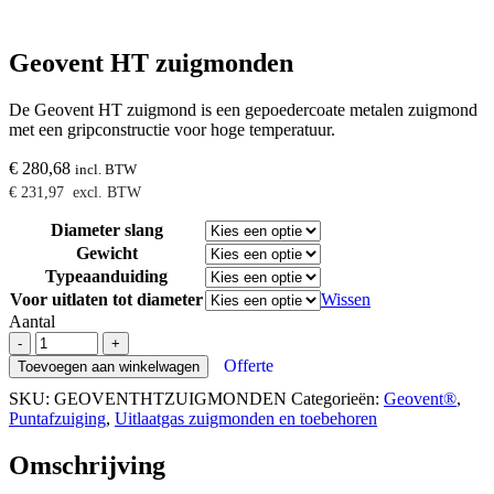
Geovent HT zuigmonden
De Geovent HT zuigmond is een gepoedercoate metalen zuigmond
met een gripconstructie voor hoge temperatuur.
€
280,68
incl. BTW
€
231,97
excl. BTW
Diameter slang
Gewicht
Typeaanduiding
Voor uitlaten tot diameter
Wissen
Aantal
Geovent
-
+
HT
Offerte
Toevoegen aan winkelwagen
zuigmonden
SKU:
GEOVENTHTZUIGMONDEN
Categorieën:
Geovent®
,
aantal
Puntafzuiging
,
Uitlaatgas zuigmonden en toebehoren
Omschrijving