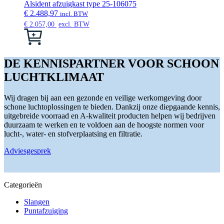
op
Alsident afzuigkast type 25-106075
de
€
2.488,97
incl. BTW
productpagina
€
2.057,00
excl. BTW
Dit
product
heeft
meerdere
DE KENNISPARTNER VOOR SCHOON
variaties.
LUCHTKLIMAAT
Deze
optie
kan
Wij dragen bij aan een gezonde en veilige werkomgeving door
gekozen
schone luchtoplossingen te bieden. Dankzij onze diepgaande kennis,
worden
uitgebreide voorraad en A-kwaliteit producten helpen wij bedrijven
op
duurzaam te werken en te voldoen aan de hoogste normen voor
de
lucht-, water- en stofverplaatsing en filtratie.
productpagina
Adviesgesprek
Categorieën
Slangen
Puntafzuiging