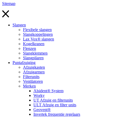
Sitemap
Slangen
Flexibele slangen
Slangkoppelingen
Lax Vox® slangen
Kogelkranen
Flenzen
Slangklemmen
Slangpilaren
Puntafzuiging
Afzuigkasten
Afzuigarmen
Filterunits
Ventilatoren
Merken
Alsident® System
Worky
UT Afzuig en filterunits
ULT Afzuig en filter units
Geovent®
Invertek frequentie regelaars