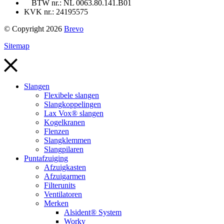
BTW nr.: NL 0063.80.141.B01
KVK nr.: 24195575
© Copyright 2026
Brevo
Sitemap
Slangen
Flexibele slangen
Slangkoppelingen
Lax Vox® slangen
Kogelkranen
Flenzen
Slangklemmen
Slangpilaren
Puntafzuiging
Afzuigkasten
Afzuigarmen
Filterunits
Ventilatoren
Merken
Alsident® System
Worky