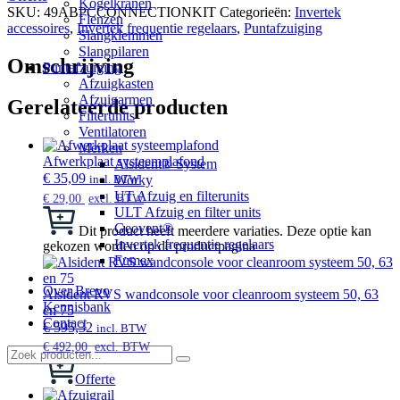
Kogelkranen
SKU:
49ABPCCONNECTIONKIT
Categorieën:
Invertek
Flenzen
accessoires
,
Invertek frequentie regelaars
,
Puntafzuiging
Slangklemmen
Slangpilaren
Omschrijving
Puntafzuiging
Afzuigkasten
Afzuigarmen
Gerelateerde producten
Filterunits
Ventilatoren
Merken
Afwerkplaat systeemplafond
Alsident® System
€
35,09
Worky
incl. BTW
UT Afzuig en filterunits
€
29,00
excl. BTW
ULT Afzuig en filter units
Geovent®
Dit product heeft meerdere variaties. Deze optie kan
Invertek frequentie regelaars
gekozen worden op de productpagina
Fumex
Over Brevo
Alsident RVS wandconsole voor cleanroom systeem 50, 63
Kennisbank
en 75
Contact
€
595,32
incl. BTW
€
492,00
excl. BTW
Offerte