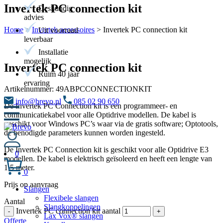
Invertek PC connection kit
Deskundig
advies
Home
>
Invertek accessoires
>
Invertek PC connection kit
Uit voorraad
leverbaar
Installatie
mogelijk
Invertek PC connection kit
Ruim 40 jaar
ervaring
Artikelnummer:
49ABPCCONNECTIONKIT
info@brevo.nl
085 02 90 650
De Invertek PC Connection kit is een programmeer- en
communicatiekabel voor alle Optidrive modellen. De kabel is
geschikt voor Windows PC’s waar via de gratis software; Optotools,
de benodigde parameters kunnen worden ingesteld.
De Invertek PC Connection kit is geschikt voor alle Optidrive E3
0
modellen. De kabel is elektrisch geïsoleerd en heeft een lengte van
1,5 meter.
0
Prijs op aanvraag
Slangen
Flexibele slangen
Aantal
Slangkoppelingen
Invertek PC connection kit aantal
-
+
Lax Vox® slangen
Offerte