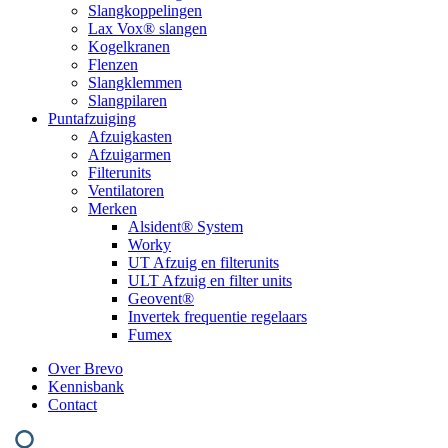
Slangkoppelingen
Lax Vox® slangen
Kogelkranen
Flenzen
Slangklemmen
Slangpilaren
Puntafzuiging
Afzuigkasten
Afzuigarmen
Filterunits
Ventilatoren
Merken
Alsident® System
Worky
UT Afzuig en filterunits
ULT Afzuig en filter units
Geovent®
Invertek frequentie regelaars
Fumex
Over Brevo
Kennisbank
Contact