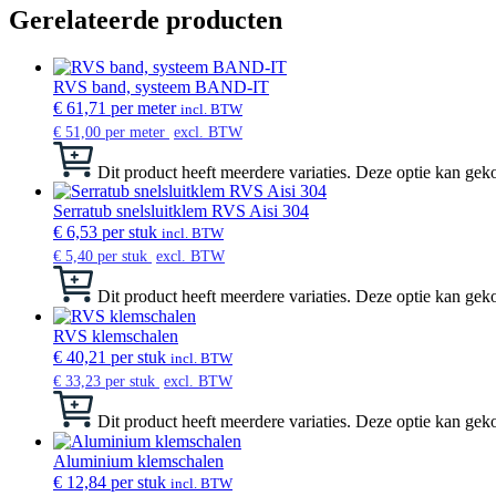
Gerelateerde producten
RVS band, systeem BAND-IT
€
61,71
per meter
incl. BTW
€
51,00
per meter
excl. BTW
Dit product heeft meerdere variaties. Deze optie kan g
Serratub snelsluitklem RVS Aisi 304
€
6,53
per stuk
incl. BTW
€
5,40
per stuk
excl. BTW
Dit product heeft meerdere variaties. Deze optie kan g
RVS klemschalen
€
40,21
per stuk
incl. BTW
€
33,23
per stuk
excl. BTW
Dit product heeft meerdere variaties. Deze optie kan g
Aluminium klemschalen
€
12,84
per stuk
incl. BTW