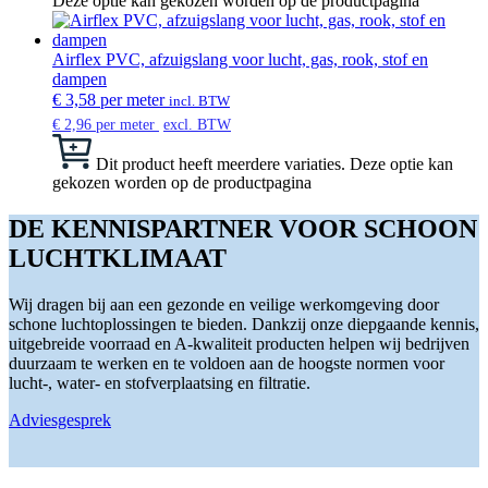
Deze optie kan gekozen worden op de productpagina
Airflex PVC, afzuigslang voor lucht, gas, rook, stof en
dampen
€
3,58
per meter
incl. BTW
€
2,96
per meter
excl. BTW
Dit product heeft meerdere variaties. Deze optie kan
gekozen worden op de productpagina
DE KENNISPARTNER VOOR SCHOON
LUCHTKLIMAAT
Wij dragen bij aan een gezonde en veilige werkomgeving door
schone luchtoplossingen te bieden. Dankzij onze diepgaande kennis,
uitgebreide voorraad en A-kwaliteit producten helpen wij bedrijven
duurzaam te werken en te voldoen aan de hoogste normen voor
lucht-, water- en stofverplaatsing en filtratie.
Adviesgesprek