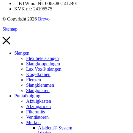
BTW nr.: NL 0063.80.141.B01
KVK nr.: 24195575
© Copyright 2026
Brevo
Sitemap
Slangen
Flexibele slangen
Slangkoppelingen
Lax Vox® slangen
Kogelkranen
Flenzen
Slangklemmen
Slangpilaren
Puntafzuiging
Afzuigkasten
Afzuigarmen
Filterunits
Ventilatoren
Merken
Alsident® System