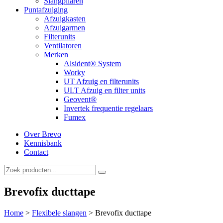
Slangpilaren
Puntafzuiging
Afzuigkasten
Afzuigarmen
Filterunits
Ventilatoren
Merken
Alsident® System
Worky
UT Afzuig en filterunits
ULT Afzuig en filter units
Geovent®
Invertek frequentie regelaars
Fumex
Over Brevo
Kennisbank
Contact
Brevofix ducttape
Home
>
Flexibele slangen
>
Brevofix ducttape