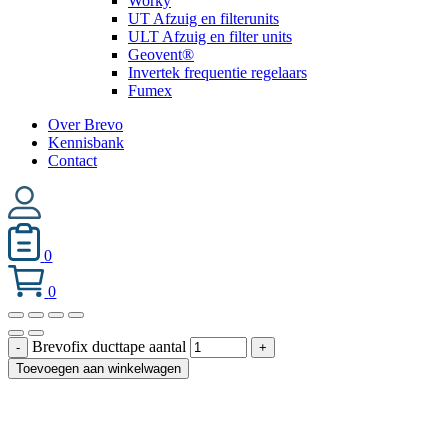
Worky
UT Afzuig en filterunits
ULT Afzuig en filter units
Geovent®
Invertek frequentie regelaars
Fumex
Over Brevo
Kennisbank
Contact
0
0
Brevofix ducttape aantal
-
+
Toevoegen aan winkelwagen