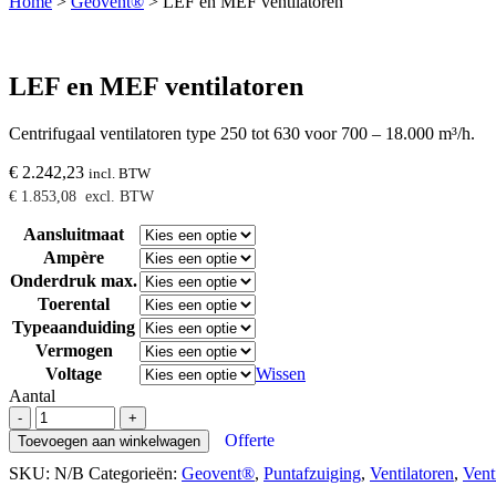
Home
>
Geovent®
>
LEF en MEF ventilatoren
LEF en MEF ventilatoren
Centrifugaal ventilatoren type 250 tot 630 voor 700 – 18.000 m³/h.
€
2.242,23
incl. BTW
€
1.853,08
excl. BTW
Aansluitmaat
Ampère
Onderdruk max.
Toerental
Typeaanduiding
Vermogen
Voltage
Wissen
Aantal
LEF
-
+
en
Offerte
Toevoegen aan winkelwagen
MEF
SKU:
N/B
Categorieën:
Geovent®
,
Puntafzuiging
,
Ventilatoren
,
Vent
ventilatoren
aantal