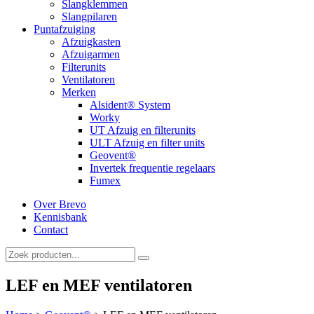
Slangklemmen
Slangpilaren
Puntafzuiging
Afzuigkasten
Afzuigarmen
Filterunits
Ventilatoren
Merken
Alsident® System
Worky
UT Afzuig en filterunits
ULT Afzuig en filter units
Geovent®
Invertek frequentie regelaars
Fumex
Over Brevo
Kennisbank
Contact
LEF en MEF ventilatoren