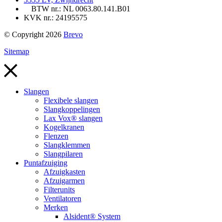
BTW nr.: NL 0063.80.141.B01
KVK nr.: 24195575
© Copyright 2026
Brevo
Sitemap
Slangen
Flexibele slangen
Slangkoppelingen
Lax Vox® slangen
Kogelkranen
Flenzen
Slangklemmen
Slangpilaren
Puntafzuiging
Afzuigkasten
Afzuigarmen
Filterunits
Ventilatoren
Merken
Alsident® System