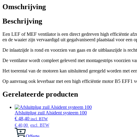
Omschrijving
Beschrijving
Een LEF of MEF ventilator is een direct gedreven high efficiëntie af
en de waaier zijn vervaardigd uit gegalvaniseerd plaatstaal voor een 
De inlaatzijde is rond en voorzien van gaas en de uitblaaszijde is rec
De ventilator wordt compleet geleverd met montagestrips voorzien van 
Het toerental van de motoren kan uitsluitend geregeld worden met een 
Op aanvraag ook leverbaar met een high efficiëntie motor B5 EFF1 voo
Gerelateerde producten
Afsluitplug zuil Alsident systeem 100
€
48,40
incl. BTW
€
40,00
excl. BTW
Offerte