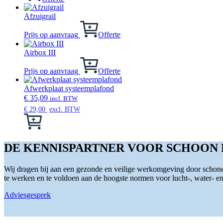
Afzuigrail
Prijs op aanvraag
Offerte
Airbox III
Prijs op aanvraag
Offerte
Afwerkplaat systeemplafond
€
35,09
incl. BTW
€
29,00
excl. BTW
Dit
product
heeft
meerdere
DE KENNISPARTNER VOOR SCHOON
variaties.
Deze
Wij dragen bij aan een gezonde en veilige werkomgeving door schone 
optie
te werken en te voldoen aan de hoogste normen voor lucht-, water- en s
kan
gekozen
Adviesgesprek
worden
op
de