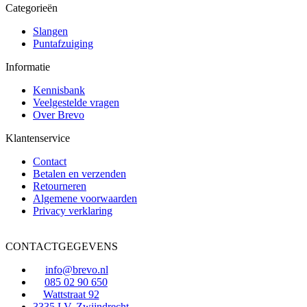
productpagina
Categorieën
Slangen
Puntafzuiging
Informatie
Kennisbank
Veelgestelde vragen
Over Brevo
Klantenservice
Contact
Betalen en verzenden
Retourneren
Algemene voorwaarden
Privacy verklaring
CONTACTGEGEVENS
info@brevo.nl
085 02 90 650
Wattstraat 92
3335 LV, Zwijndrecht