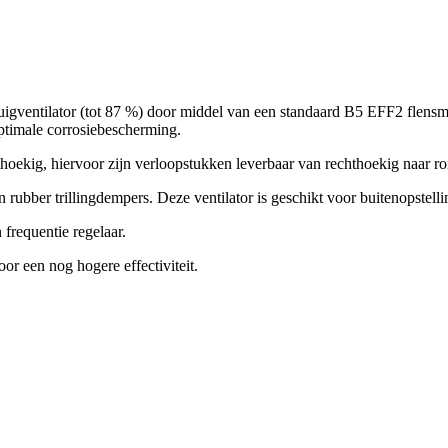
zuigventilator (tot 87 %) door middel van een standaard B5 EFF2 flens
optimale corrosiebescherming.
hthoekig, hiervoor zijn verloopstukken leverbaar van rechthoekig naar r
rubber trillingdempers. Deze ventilator is geschikt voor buitenopstelli
frequentie regelaar.
r een nog hogere effectiviteit.