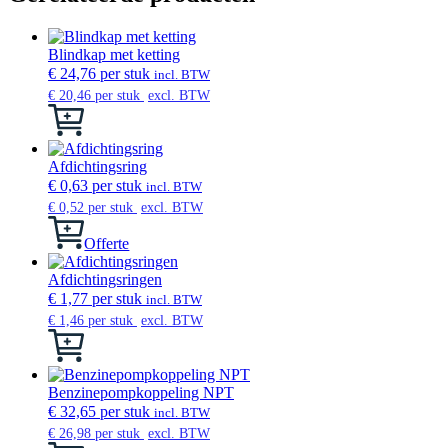
Blindkap met ketting
€
24,76
per stuk
incl. BTW
€
20,46
per stuk
excl. BTW
Dit
product
heeft
meerdere
Afdichtingsring
variaties.
€
0,63
per stuk
incl. BTW
Deze
€
0,52
per stuk
excl. BTW
optie
kan
Offerte
gekozen
worden
Afdichtingsringen
op
€
1,77
per stuk
incl. BTW
de
€
1,46
per stuk
excl. BTW
productpagina
Dit
product
heeft
meerdere
Benzinepompkoppeling NPT
variaties.
€
32,65
per stuk
incl. BTW
Deze
€
26,98
per stuk
excl. BTW
optie