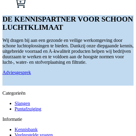
Dit
kan
product
gekozen
heeft
worden
meerdere
DE KENNISPARTNER VOOR SCHOON
op
variaties.
LUCHTKLIMAAT
de
Deze
productpagina
optie
kan
Wij dragen bij aan een gezonde en veilige werkomgeving door
gekozen
schone luchtoplossingen te bieden. Dankzij onze diepgaande kennis,
worden
uitgebreide voorraad en A-kwaliteit producten helpen wij bedrijven
op
duurzaam te werken en te voldoen aan de hoogste normen voor
de
lucht-, water- en stofverplaatsing en filtratie.
productpagina
Adviesgesprek
Categorieën
Slangen
Puntafzuiging
Informatie
Kennisbank
Veelgestelde vragen