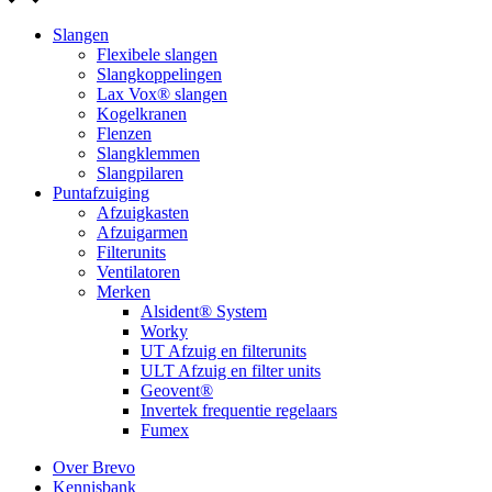
Slangen
Flexibele slangen
Slangkoppelingen
Lax Vox® slangen
Kogelkranen
Flenzen
Slangklemmen
Slangpilaren
Puntafzuiging
Afzuigkasten
Afzuigarmen
Filterunits
Ventilatoren
Merken
Alsident® System
Worky
UT Afzuig en filterunits
ULT Afzuig en filter units
Geovent®
Invertek frequentie regelaars
Fumex
Over Brevo
Kennisbank