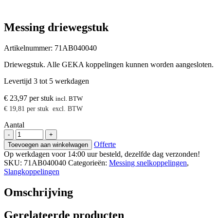
Messing driewegstuk
Artikelnummer:
71AB040040
Driewegstuk. Alle GEKA koppelingen kunnen worden aangesloten.
Levertijd 3 tot 5 werkdagen
€
23,97
per stuk
incl. BTW
€
19,81
per stuk
excl. BTW
Aantal
Messing
-
+
driewegstuk
Offerte
Toevoegen aan winkelwagen
aantal
Op werkdagen voor 14:00 uur besteld, dezelfde dag verzonden!
SKU:
71AB040040
Categorieën:
Messing snelkoppelingen
,
Slangkoppelingen
Omschrijving
Gerelateerde producten