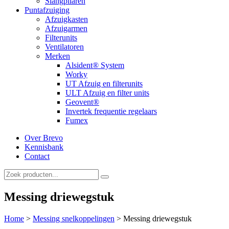
Slangpilaren
Puntafzuiging
Afzuigkasten
Afzuigarmen
Filterunits
Ventilatoren
Merken
Alsident® System
Worky
UT Afzuig en filterunits
ULT Afzuig en filter units
Geovent®
Invertek frequentie regelaars
Fumex
Over Brevo
Kennisbank
Contact
Messing driewegstuk
Home
>
Messing snelkoppelingen
>
Messing driewegstuk