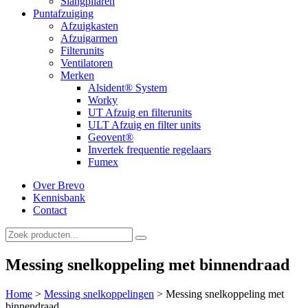
Slangpilaren
Puntafzuiging
Afzuigkasten
Afzuigarmen
Filterunits
Ventilatoren
Merken
Alsident® System
Worky
UT Afzuig en filterunits
ULT Afzuig en filter units
Geovent®
Invertek frequentie regelaars
Fumex
Over Brevo
Kennisbank
Contact
Messing snelkoppeling met binnendraad
Home
>
Messing snelkoppelingen
>
Messing snelkoppeling met
binnendraad