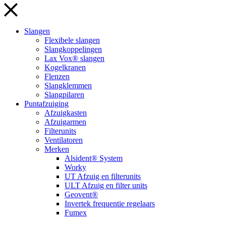
Slangen
Flexibele slangen
Slangkoppelingen
Lax Vox® slangen
Kogelkranen
Flenzen
Slangklemmen
Slangpilaren
Puntafzuiging
Afzuigkasten
Afzuigarmen
Filterunits
Ventilatoren
Merken
Alsident® System
Worky
UT Afzuig en filterunits
ULT Afzuig en filter units
Geovent®
Invertek frequentie regelaars
Fumex