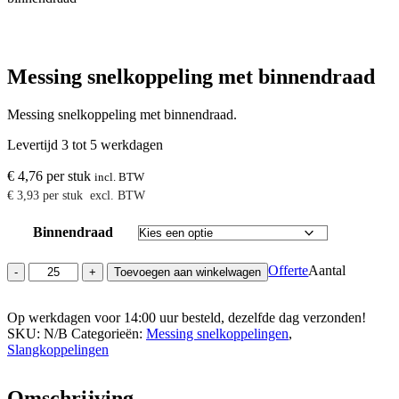
Messing snelkoppeling met binnendraad
Messing snelkoppeling met binnendraad.
Levertijd 3 tot 5 werkdagen
€
4,76
per stuk
incl. BTW
€
3,93
per stuk
excl. BTW
Binnendraad
Messing
Offerte
Aantal
-
+
Toevoegen aan winkelwagen
snelkoppeling
met
Op werkdagen voor 14:00 uur besteld, dezelfde dag verzonden!
binnendraad
SKU:
aantal
N/B
Categorieën:
Messing snelkoppelingen
,
Slangkoppelingen
Omschrijving