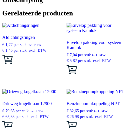
Gerelateerde producten
Afdichtingsringen
Envelop pakking voor systeem
€
1,77
per stuk
incl. BTW
Kamlok
€
1,46
per stuk
excl. BTW
€
7,04
per stuk
incl. BTW
Dit
€
5,82
per stuk
excl. BTW
product
heeft
Dit
meerdere
product
variaties.
heeft
Deze
meerdere
optie
variaties.
kan
Deze
gekozen
optie
worden
kan
Drieweg kogelkraan 12900
Benzinepompkoppeling NPT
op
gekozen
€
79,65
per stuk
€
32,65
per stuk
incl. BTW
incl. BTW
de
worden
€
65,83
per stuk
excl. BTW
€
26,98
per stuk
excl. BTW
productpagina
op
Dit
Dit
de