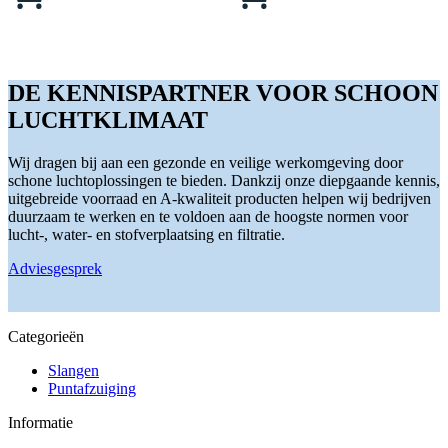
product
product
productpagina
heeft
heeft
meerdere
meerdere
variaties.
variaties.
Deze
Deze
DE KENNISPARTNER VOOR SCHOON
optie
optie
kan
kan
LUCHTKLIMAAT
gekozen
gekozen
worden
worden
Wij dragen bij aan een gezonde en veilige werkomgeving door
op
op
schone luchtoplossingen te bieden. Dankzij onze diepgaande kennis,
de
de
uitgebreide voorraad en A-kwaliteit producten helpen wij bedrijven
productpagina
productpagina
duurzaam te werken en te voldoen aan de hoogste normen voor
lucht-, water- en stofverplaatsing en filtratie.
Adviesgesprek
Categorieën
Slangen
Puntafzuiging
Informatie