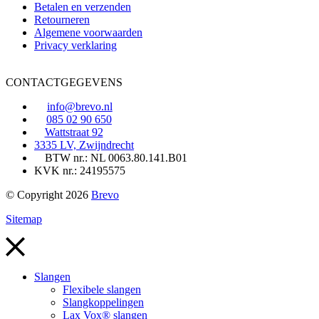
Betalen en verzenden
Retourneren
Algemene voorwaarden
Privacy verklaring
CONTACTGEGEVENS
info@brevo.nl
085 02 90 650
Wattstraat 92
3335 LV, Zwijndrecht
BTW nr.: NL 0063.80.141.B01
KVK nr.: 24195575
© Copyright 2026
Brevo
Sitemap
Slangen
Flexibele slangen
Slangkoppelingen
Lax Vox® slangen