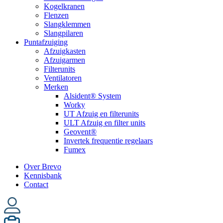
Kogelkranen
Flenzen
Slangklemmen
Slangpilaren
Puntafzuiging
Afzuigkasten
Afzuigarmen
Filterunits
Ventilatoren
Merken
Alsident® System
Worky
UT Afzuig en filterunits
ULT Afzuig en filter units
Geovent®
Invertek frequentie regelaars
Fumex
Over Brevo
Kennisbank
Contact