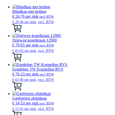
Blindkap met ketting
€
24,76
per stuk
incl. BTW
€
20,46
per stuk
excl. BTW
Dit
product
heeft
meerdere
Drieweg kogelkraan 12900
variaties.
€
79,65
per stuk
incl. BTW
Deze
€
65,83
per stuk
excl. BTW
optie
Dit
kan
product
gekozen
heeft
worden
meerdere
Eendelige TW Koppeling RVS
op
variaties.
€
76,23
per stuk
incl. BTW
de
Deze
€
63,00
per stuk
excl. BTW
productpagina
optie
Dit
kan
product
gekozen
heeft
worden
meerdere
Gietijzeren afsluitkap
op
variaties.
€
14,53
per stuk
incl. BTW
de
Deze
€
12,01
per stuk
excl. BTW
productpagina
optie
Dit