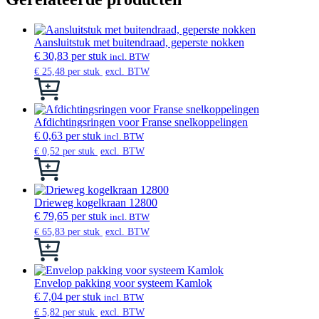
Aansluitstuk met buitendraad, geperste nokken
€
30,83
per stuk
incl. BTW
€
25,48
per stuk
excl. BTW
Dit
product
heeft
meerdere
Afdichtingsringen voor Franse snelkoppelingen
variaties.
€
0,63
per stuk
incl. BTW
Deze
€
0,52
per stuk
excl. BTW
optie
Dit
kan
product
gekozen
heeft
worden
meerdere
Drieweg kogelkraan 12800
op
variaties.
€
79,65
per stuk
incl. BTW
de
Deze
€
65,83
per stuk
excl. BTW
productpagina
optie
Dit
kan
product
gekozen
heeft
worden
meerdere
Envelop pakking voor systeem Kamlok
op
variaties.
€
7,04
per stuk
incl. BTW
de
Deze
€
5,82
per stuk
excl. BTW
productpagina