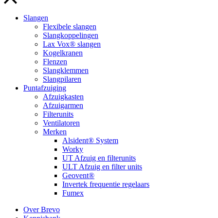
Slangen
Flexibele slangen
Slangkoppelingen
Lax Vox® slangen
Kogelkranen
Flenzen
Slangklemmen
Slangpilaren
Puntafzuiging
Afzuigkasten
Afzuigarmen
Filterunits
Ventilatoren
Merken
Alsident® System
Worky
UT Afzuig en filterunits
ULT Afzuig en filter units
Geovent®
Invertek frequentie regelaars
Fumex
Over Brevo