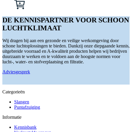
optie
Dit
kan
product
gekozen
heeft
worden
meerdere
DE KENNISPARTNER VOOR SCHOON
op
variaties.
LUCHTKLIMAAT
de
Deze
productpagina
optie
kan
Wij dragen bij aan een gezonde en veilige werkomgeving door
gekozen
schone luchtoplossingen te bieden. Dankzij onze diepgaande kennis,
worden
uitgebreide voorraad en A-kwaliteit producten helpen wij bedrijven
op
duurzaam te werken en te voldoen aan de hoogste normen voor
de
lucht-, water- en stofverplaatsing en filtratie.
productpagina
Adviesgesprek
Categorieën
Slangen
Puntafzuiging
Informatie
Kennisbank