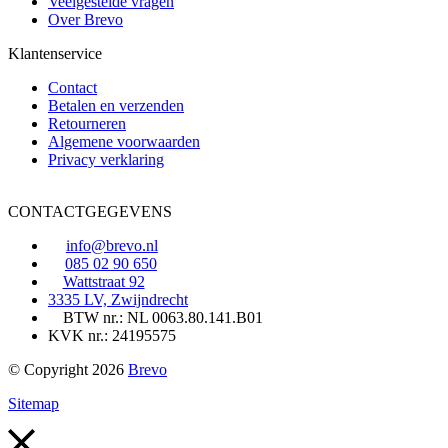
Veelgestelde vragen
Over Brevo
Klantenservice
Contact
Betalen en verzenden
Retourneren
Algemene voorwaarden
Privacy verklaring
CONTACTGEGEVENS
info@brevo.nl
085 02 90 650
Wattstraat 92
3335 LV, Zwijndrecht
BTW nr.: NL 0063.80.141.B01
KVK nr.: 24195575
© Copyright 2026
Brevo
Sitemap