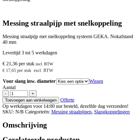
Messing straalpijp met snelkoppeling
Messing straalpijp met snelkoppeling systeem GEKA. Nokafstand
40 mm
Levertijd 3 tot 5 werkdagen
€
21,36
per stuk
incl. BTW
€
17,65
per stuk
excl. BTW
Voor slang inw. diameter
Wissen
Aantal
Messing
-
+
straalpijp
Offerte
Toevoegen aan winkelwagen
met
Op werkdagen voor 14:00 uur besteld, dezelfde dag verzonden!
snelkoppeling
SKU:
N/B
Categorieën:
Messing straalpijpen
,
Slangkoppelingen
aantal
Omschrijving
Gerelateerde producten