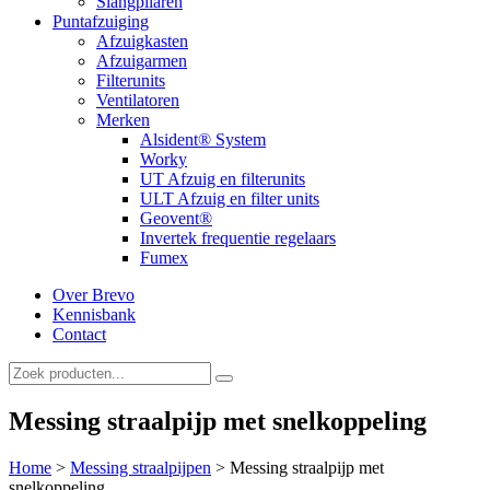
Slangpilaren
Puntafzuiging
Afzuigkasten
Afzuigarmen
Filterunits
Ventilatoren
Merken
Alsident® System
Worky
UT Afzuig en filterunits
ULT Afzuig en filter units
Geovent®
Invertek frequentie regelaars
Fumex
Over Brevo
Kennisbank
Contact
Messing straalpijp met snelkoppeling
Home
>
Messing straalpijpen
>
Messing straalpijp met
snelkoppeling