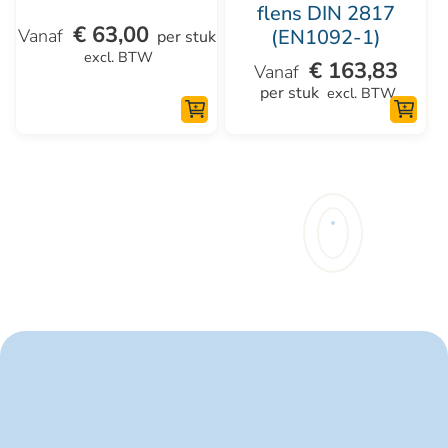
variaties.
variaties.
flens DIN 2817
€
63,00
(EN1092-1)
Deze
Deze
per stuk
excl. BTW
optie
optie
€
163,83
per stuk
excl. BTW
kan
kan
gekozen
gekozen
worden
worden
op
op
de
de
productpagina
productpagina