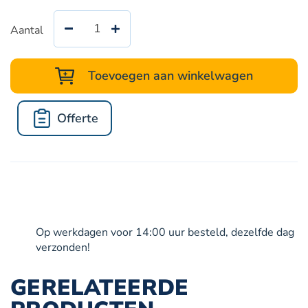
Aantal
Messingsnelkoppeling
met
slangpilaar
Toevoegen aan winkelwagen
en
nastelbare
Offerte
schroefring
aantal
Op werkdagen voor 14:00 uur besteld, dezelfde dag
verzonden!
GERELATEERDE