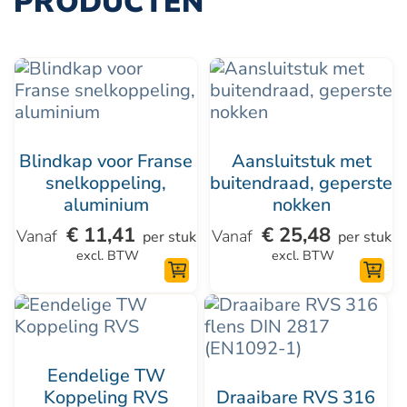
PRODUCTEN
Dit
Dit
product
product
heeft
heeft
meerdere
meerdere
Blindkap voor Franse
Aansluitstuk met
variaties.
variaties.
snelkoppeling,
buitendraad, geperste
aluminium
nokken
Deze
Deze
optie
optie
€
11,41
€
25,48
per stuk
per stuk
excl. BTW
excl. BTW
kan
kan
gekozen
gekozen
Dit
Dit
worden
worden
product
product
op
op
heeft
heeft
de
de
Eendelige TW
meerdere
meerdere
productpagina
Koppeling RVS
productpagina
Draaibare RVS 316