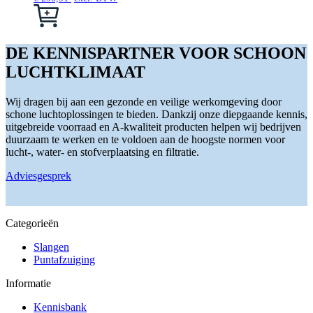
productpagina
Dit
product
heeft
meerdere
DE KENNISPARTNER VOOR SCHOON
variaties.
LUCHTKLIMAAT
Deze
optie
kan
Wij dragen bij aan een gezonde en veilige werkomgeving door
gekozen
schone luchtoplossingen te bieden. Dankzij onze diepgaande kennis,
worden
uitgebreide voorraad en A-kwaliteit producten helpen wij bedrijven
op
duurzaam te werken en te voldoen aan de hoogste normen voor
de
lucht-, water- en stofverplaatsing en filtratie.
productpagina
Adviesgesprek
Categorieën
Slangen
Puntafzuiging
Informatie
Kennisbank