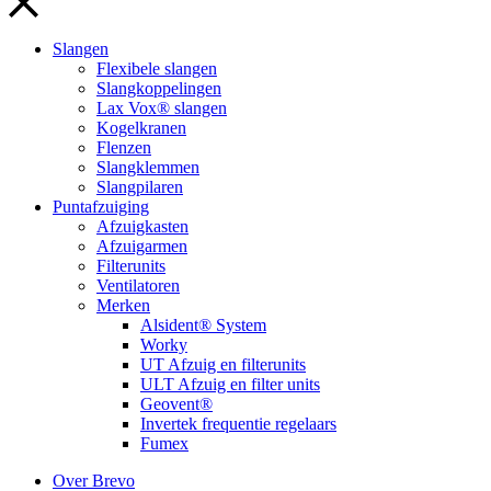
Slangen
Flexibele slangen
Slangkoppelingen
Lax Vox® slangen
Kogelkranen
Flenzen
Slangklemmen
Slangpilaren
Puntafzuiging
Afzuigkasten
Afzuigarmen
Filterunits
Ventilatoren
Merken
Alsident® System
Worky
UT Afzuig en filterunits
ULT Afzuig en filter units
Geovent®
Invertek frequentie regelaars
Fumex
Over Brevo