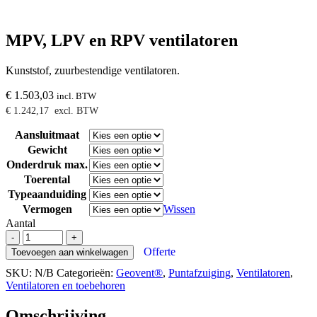
MPV, LPV en RPV ventilatoren
Kunststof, zuurbestendige ventilatoren.
€
1.503,03
incl. BTW
€
1.242,17
excl. BTW
Aansluitmaat
Gewicht
Onderdruk max.
Toerental
Typeaanduiding
Vermogen
Wissen
Aantal
MPV,
-
+
LPV
Offerte
Toevoegen aan winkelwagen
en
SKU:
N/B
Categorieën:
Geovent®
,
Puntafzuiging
,
Ventilatoren
,
RPV
Ventilatoren en toebehoren
ventilatoren
aantal
Omschrijving