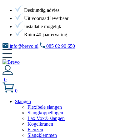
Deskundig advies
Uit voorraad leverbaar
Installatie mogelijk
Ruim 40 jaar ervaring
info@brevo.nl
085 02 90 650
0
0
Slangen
Flexibele slangen
Slangkoppelingen
Lax Vox® slangen
Kogelkranen
Flenzen
Slangklemmen