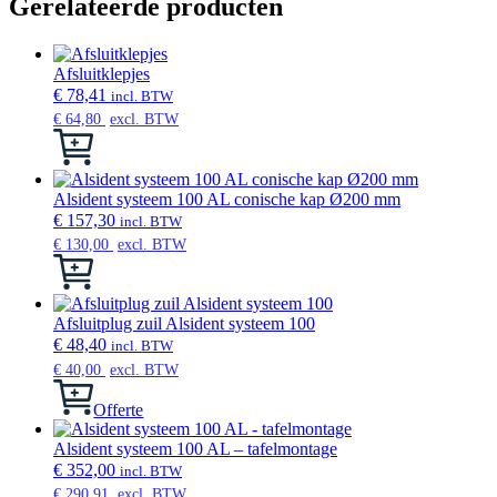
Gerelateerde producten
Afsluitklepjes
€
78,41
incl. BTW
€
64,80
excl. BTW
Dit
product
heeft
meerdere
Alsident systeem 100 AL conische kap Ø200 mm
variaties.
€
157,30
incl. BTW
Deze
€
130,00
excl. BTW
optie
Dit
kan
product
gekozen
heeft
worden
meerdere
Afsluitplug zuil Alsident systeem 100
op
variaties.
€
48,40
incl. BTW
de
Deze
€
40,00
excl. BTW
productpagina
optie
kan
Offerte
gekozen
worden
Alsident systeem 100 AL – tafelmontage
op
€
352,00
incl. BTW
de
€
290,91
excl. BTW