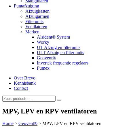
Slangpilaren
Puntafzuiging
Afzuigkasten
Afzuigarmen
Filterunits
Ventilatoren
Merken
Alsident® System
Worky
UT Afzuig en filterunits
ULT Afzuig en filter units
Geovent®
Invertek frequentie regelaars
Fumex
Over Brevo
Kennisbank
Contact
MPV, LPV en RPV ventilatoren
Home
>
Geovent®
>
MPV, LPV en RPV ventilatoren