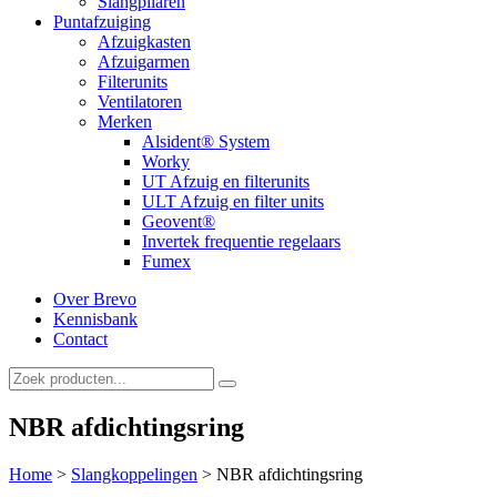
Slangpilaren
Puntafzuiging
Afzuigkasten
Afzuigarmen
Filterunits
Ventilatoren
Merken
Alsident® System
Worky
UT Afzuig en filterunits
ULT Afzuig en filter units
Geovent®
Invertek frequentie regelaars
Fumex
Over Brevo
Kennisbank
Contact
NBR afdichtingsring
Home
>
Slangkoppelingen
>
NBR afdichtingsring