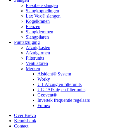
Slangen
Flexibele slangen
Slangkoppelingen
Lax Vox® slangen
Kogelkranen
Flenzen
Slangklemmen
Slangpilaren
Puntafzuiging
Afzuigkasten
Afzuigarmen
Filterunits
Ventilatoren
Merken
Alsident® System
Worky
UT Afzuig en filterunits
ULT Afzuig en filter units
Geovent®
Invertek frequentie regelaars
Fumex
Over Brevo
Kennisbank
Contact