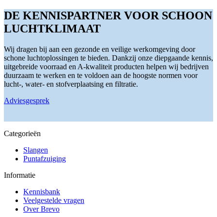
gekozen
heeft
worden
meerdere
DE KENNISPARTNER VOOR SCHOON
op
variaties.
LUCHTKLIMAAT
de
Deze
productpagina
optie
kan
Wij dragen bij aan een gezonde en veilige werkomgeving door
gekozen
schone luchtoplossingen te bieden. Dankzij onze diepgaande kennis,
worden
uitgebreide voorraad en A-kwaliteit producten helpen wij bedrijven
op
duurzaam te werken en te voldoen aan de hoogste normen voor
de
lucht-, water- en stofverplaatsing en filtratie.
productpagina
Adviesgesprek
Categorieën
Slangen
Puntafzuiging
Informatie
Kennisbank
Veelgestelde vragen
Over Brevo