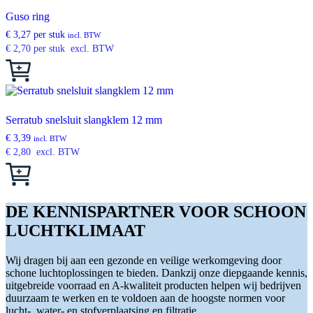
productpagina
variaties.
Guso ring
Deze
€
3,27
per stuk
optie
incl. BTW
€
2,70
per stuk
excl. BTW
kan
gekozen
Dit
worden
product
op
heeft
de
meerdere
productpagina
variaties.
Serratub snelsluit slangklem 12 mm
Deze
€
3,39
optie
incl. BTW
€
2,80
excl. BTW
kan
gekozen
Dit
worden
product
op
heeft
de
meerdere
DE KENNISPARTNER VOOR SCHOON
productpagina
variaties.
LUCHTKLIMAAT
Deze
optie
kan
Wij dragen bij aan een gezonde en veilige werkomgeving door
gekozen
schone luchtoplossingen te bieden. Dankzij onze diepgaande kennis,
worden
uitgebreide voorraad en A-kwaliteit producten helpen wij bedrijven
op
duurzaam te werken en te voldoen aan de hoogste normen voor
de
lucht-, water- en stofverplaatsing en filtratie.