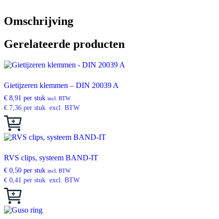
band
W1
Omschrijving
aantal
Gerelateerde producten
Gietijzeren klemmen – DIN 20039 A
€
8,91
per stuk
incl. BTW
€
7,36
per stuk
excl. BTW
Dit
product
heeft
meerdere
variaties.
RVS clips, systeem BAND-IT
Deze
€
0,50
per stuk
optie
incl. BTW
€
0,41
per stuk
excl. BTW
kan
gekozen
Dit
worden
product
op
heeft
de
meerdere