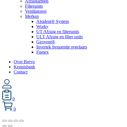
Afzuigarmen
Filterunits
Ventilatoren
Merken
Alsident® System
Worky
UT Afzuig en filterunits
ULT Afzuig en filter units
Geovent®
Invertek frequentie regelaars
Fumex
Over Brevo
Kennisbank
Contact
0
0