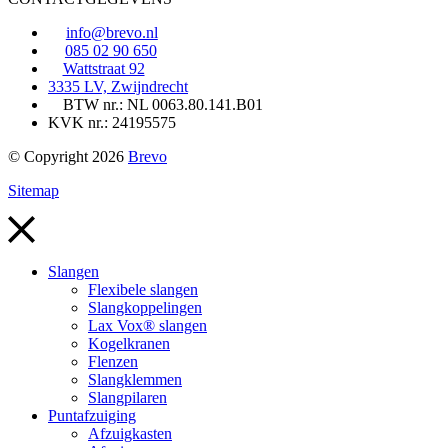
info@brevo.nl
085 02 90 650
Wattstraat 92
3335 LV, Zwijndrecht
BTW nr.: NL 0063.80.141.B01
KVK nr.: 24195575
© Copyright 2026
Brevo
Sitemap
Slangen
Flexibele slangen
Slangkoppelingen
Lax Vox® slangen
Kogelkranen
Flenzen
Slangklemmen
Slangpilaren
Puntafzuiging
Afzuigkasten