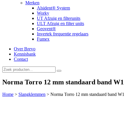
Merken
Alsident® System
Worky
UT Afzuig en filterunits
ULT Afzuig en filter units
Geovent®
Invertek frequentie regelaars
Fumex
Over Brevo
Kennisbank
Contact
Norma Torro 12 mm standaard band W1
Home
>
Slangklemmen
>
Norma Torro 12 mm standaard band W1