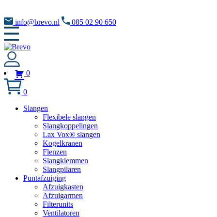
info@brevo.nl
085 02 90 650
0
0
Slangen
Flexibele slangen
Slangkoppelingen
Lax Vox® slangen
Kogelkranen
Flenzen
Slangklemmen
Slangpilaren
Puntafzuiging
Afzuigkasten
Afzuigarmen
Filterunits
Ventilatoren