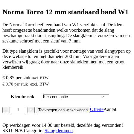
Norma Torro 12 mm standaard band W1
De Norma Torro heeft een band van W1 verzinkt staal. De klem
heeft omgezette bandranden welke voorkomen dat de slang
beschadigd raakt door insnijding. De slangklem is voorzien van een
zeskante schroef met een sleuf van 7 mm.
Dit type slangklem is geschikt voor montage van veel slangtypen op
deze website tot en met diameter 200 mm. Voor grotere maten
verwijzen wij graag door naar onze slangklemmen met een groot
klembereik.
€
0,85
per stuk
incl. BTW
€
0,70
per stuk
excl. BTW
Klembereik
Norma
Offerte
Aantal
-
+
Toevoegen aan winkelwagen
Torro
12
Op werkdagen voor 14:00 uur besteld, dezelfde dag verzonden!
mm
SKU:
standaard
N/B
Categorie:
Slangklemmen