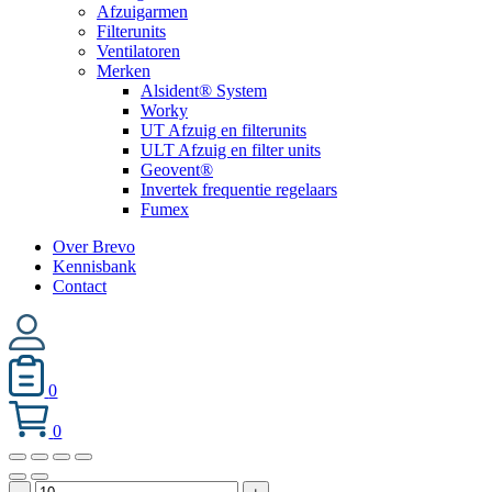
Afzuigarmen
Filterunits
Ventilatoren
Merken
Alsident® System
Worky
UT Afzuig en filterunits
ULT Afzuig en filter units
Geovent®
Invertek frequentie regelaars
Fumex
Over Brevo
Kennisbank
Contact
0
0
Perslucht