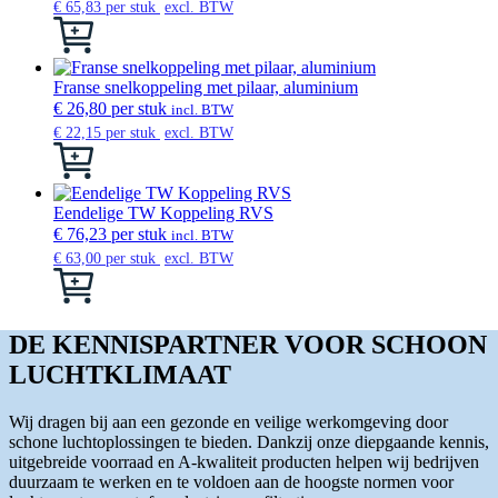
Deze
€
65,83
per stuk
excl. BTW
optie
Dit
kan
product
gekozen
heeft
worden
meerdere
Franse snelkoppeling met pilaar, aluminium
op
variaties.
€
26,80
per stuk
incl. BTW
de
Deze
€
22,15
per stuk
excl. BTW
productpagina
optie
Dit
kan
product
gekozen
heeft
worden
meerdere
Eendelige TW Koppeling RVS
op
variaties.
€
76,23
per stuk
incl. BTW
de
Deze
€
63,00
per stuk
excl. BTW
productpagina
optie
Dit
kan
product
gekozen
heeft
worden
meerdere
DE KENNISPARTNER VOOR SCHOON
op
variaties.
LUCHTKLIMAAT
de
Deze
productpagina
optie
kan
Wij dragen bij aan een gezonde en veilige werkomgeving door
gekozen
schone luchtoplossingen te bieden. Dankzij onze diepgaande kennis,
worden
uitgebreide voorraad en A-kwaliteit producten helpen wij bedrijven
op
duurzaam te werken en te voldoen aan de hoogste normen voor
de