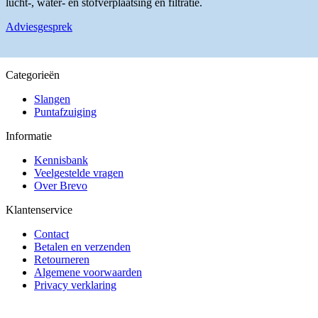
lucht-, water- en stofverplaatsing en filtratie.
productpagina
Adviesgesprek
Categorieën
Slangen
Puntafzuiging
Informatie
Kennisbank
Veelgestelde vragen
Over Brevo
Klantenservice
Contact
Betalen en verzenden
Retourneren
Algemene voorwaarden
Privacy verklaring