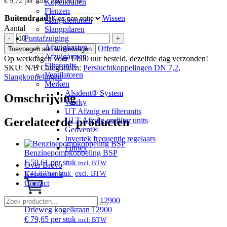
€
9,72
per stuk
excl. BTW
Kogelkranen
Flenzen
Buitendraad
Wissen
Slangklemmen
Aantal
Slangpilaren
Perslucht
Puntafzuiging
-
+
koppeling
Afzuigkasten
Offerte
Toevoegen aan winkelwagen
DN
Afzuigarmen
Op werkdagen voor 14:00 uur besteld, dezelfde dag verzonden!
7,2
Filterunits
SKU:
N/B
Categorieën:
Persluchtkoppelingen DN 7,2
,
aantal
Ventilatoren
Slangkoppelingen
Merken
Alsident® System
Omschrijving
Worky
UT Afzuig en filterunits
Gerelateerde producten
ULT Afzuig en filter units
Geovent®
Invertek frequentie regelaars
Fumex
Benzinepompkoppeling BSP
€
50,61
per stuk
incl. BTW
Over Brevo
€
41,83
per stuk
excl. BTW
Kennisbank
Dit
Contact
product
heeft
meerdere
Drieweg kogelkraan 12900
variaties.
€
79,65
per stuk
incl. BTW