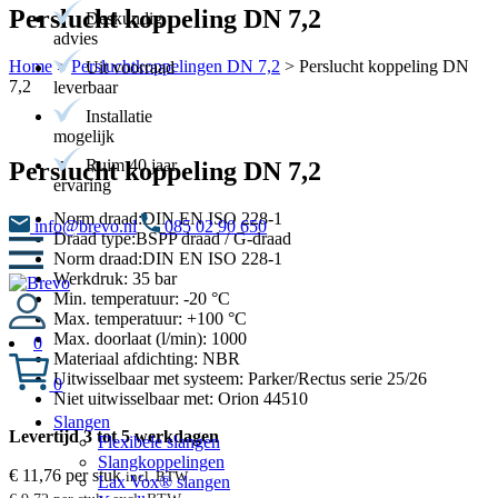
Perslucht koppeling DN 7,2
Deskundig
advies
Home
>
Persluchtkoppelingen DN 7,2
>
Perslucht koppeling DN
Uit voorraad
7,2
leverbaar
Installatie
mogelijk
Ruim 40 jaar
Perslucht koppeling DN 7,2
ervaring
Norm draad:DIN EN ISO 228-1
info@brevo.nl
085 02 90 650
Draad type:BSPP draad / G-draad
Norm draad:DIN EN ISO 228-1
Werkdruk: 35 bar
Min. temperatuur: -20 °C
Max. temperatuur: +100 °C
Max. doorlaat (l/min): 1000
0
Materiaal afdichting: NBR
Uitwisselbaar met systeem: Parker/Rectus serie 25/26
0
Niet uitwisselbaar met: Orion 44510
Slangen
Levertijd 3 tot 5 werkdagen
Flexibele slangen
Slangkoppelingen
€
11,76
per stuk
incl. BTW
Lax Vox® slangen