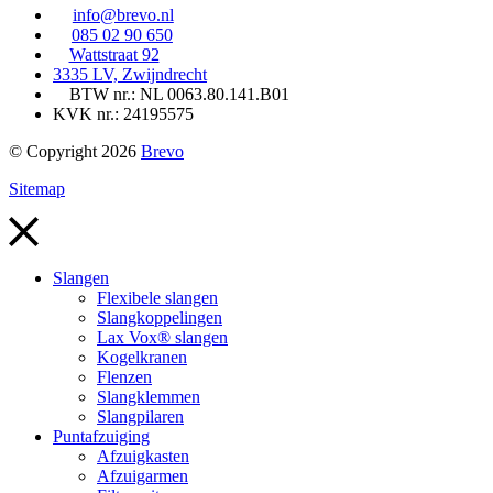
info@brevo.nl
085 02 90 650
Wattstraat 92
3335 LV, Zwijndrecht
BTW nr.: NL 0063.80.141.B01
KVK nr.: 24195575
© Copyright 2026
Brevo
Sitemap
Slangen
Flexibele slangen
Slangkoppelingen
Lax Vox® slangen
Kogelkranen
Flenzen
Slangklemmen
Slangpilaren
Puntafzuiging
Afzuigkasten
Afzuigarmen