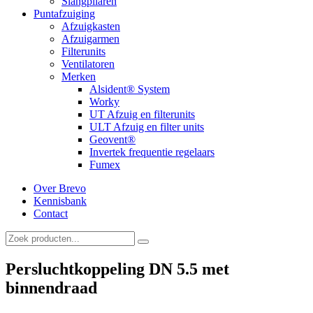
Slangpilaren
Puntafzuiging
Afzuigkasten
Afzuigarmen
Filterunits
Ventilatoren
Merken
Alsident® System
Worky
UT Afzuig en filterunits
ULT Afzuig en filter units
Geovent®
Invertek frequentie regelaars
Fumex
Over Brevo
Kennisbank
Contact
Persluchtkoppeling DN 5.5 met
binnendraad