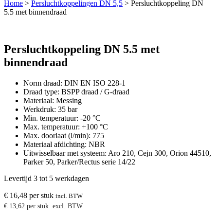
Home
>
Persluchtkoppelingen DN 5,5
>
Persluchtkoppeling DN
5.5 met binnendraad
Persluchtkoppeling DN 5.5 met
binnendraad
Norm draad: DIN EN ISO 228-1
Draad type: BSPP draad / G-draad
Materiaal: Messing
Werkdruk: 35 bar
Min. temperatuur: -20 °C
Max. temperatuur: +100 °C
Max. doorlaat (l/min): 775
Materiaal afdichting: NBR
Uitwisselbaar met systeem: Aro 210, Cejn 300, Orion 44510,
Parker 50, Parker/Rectus serie 14/22
Levertijd 3 tot 5 werkdagen
€
16,48
per stuk
incl. BTW
€
13,62
per stuk
excl. BTW