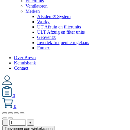
Filterunits
Ventilatoren
Merken
Alsident® System
Worky
UT Afzuig en filterunits
ULT Afzuig en filter units
Geovent®
Invertek frequentie regelaars
Fumex
Over Brevo
Kennisbank
Contact
0
0
Persluchtkoppeling
-
+
DN
Toevoegen aan winkelwagen