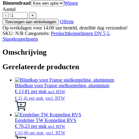
Binnendraad
Wissen
Aantal
Persluchtkoppeling
-
+
DN
Offerte
Toevoegen aan winkelwagen
5.5
Op werkdagen voor 14:00 uur besteld, dezelfde dag verzonden!
met
SKU:
N/B
Categorieën:
Persluchtkoppelingen DN 5,5
,
binnendraad
Slangkoppelingen
aantal
Omschrijving
Gerelateerde producten
Blindkap voor Franse snelkoppeling, aluminium
€
13,81
per stuk
incl. BTW
€
11,41
per stuk
excl. BTW
Dit
product
heeft
meerdere
Eendelige TW Koppeling RVS
variaties.
€
76,23
per stuk
incl. BTW
Deze
€
63,00
per stuk
excl. BTW
optie
Dit