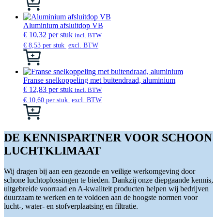
kan
product
gekozen
heeft
worden
meerdere
Aluminium afsluitdop VB
op
variaties.
€
10,32
per stuk
incl. BTW
de
Deze
€
8,53
per stuk
excl. BTW
productpagina
optie
Dit
kan
product
gekozen
heeft
worden
meerdere
Franse snelkoppeling met buitendraad, aluminium
op
variaties.
€
12,83
per stuk
incl. BTW
de
Deze
€
10,60
per stuk
excl. BTW
productpagina
optie
Dit
kan
product
gekozen
heeft
worden
meerdere
DE KENNISPARTNER VOOR SCHOON
op
variaties.
LUCHTKLIMAAT
de
Deze
productpagina
optie
kan
Wij dragen bij aan een gezonde en veilige werkomgeving door
gekozen
schone luchtoplossingen te bieden. Dankzij onze diepgaande kennis,
worden
uitgebreide voorraad en A-kwaliteit producten helpen wij bedrijven
op
duurzaam te werken en te voldoen aan de hoogste normen voor
de
lucht-, water- en stofverplaatsing en filtratie.
productpagina