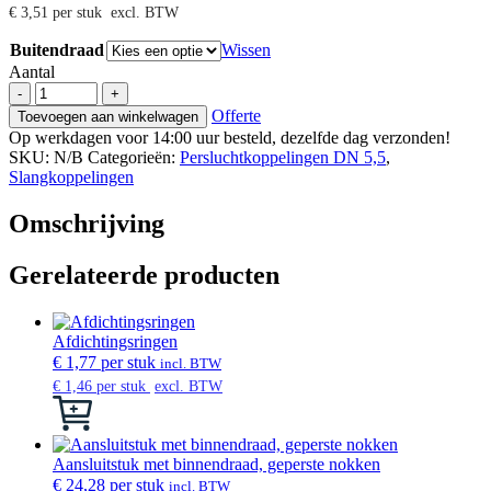
€
3,51
per stuk
excl. BTW
Buitendraad
Wissen
Aantal
Persluchtsteeknippel
-
+
DN
Offerte
Toevoegen aan winkelwagen
5.5
Op werkdagen voor 14:00 uur besteld, dezelfde dag verzonden!
met
SKU:
N/B
Categorieën:
Persluchtkoppelingen DN 5,5
,
buitendraad
Slangkoppelingen
aantal
Omschrijving
Gerelateerde producten
Afdichtingsringen
€
1,77
per stuk
incl. BTW
€
1,46
per stuk
excl. BTW
Dit
product
heeft
meerdere
Aansluitstuk met binnendraad, geperste nokken
variaties.
€
24,28
per stuk
incl. BTW