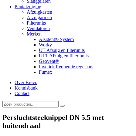
Slangpilaren
Puntafzuiging
Afzuigkasten
Afzuigarmen
Filterunits
Ventilatoren
Merken
Alsident® System
Worky
UT Afzuig en filterunits
ULT Afzuig en filter units
Geovent®
Invertek frequentie regelaars
Fumex
Over Brevo
Kennisbank
Contact
Persluchtsteeknippel DN 5.5 met
buitendraad