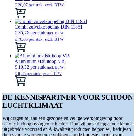
Deze
€
20,07
per stuk
excl. BTW
optie
Dit
kan
product
gekozen
heeft
worden
meerdere
Combi zuivelkoppeling DIN 11851
op
variaties.
€
85,76
per stuk
incl. BTW
de
Deze
€
70,88
per stuk
excl. BTW
productpagina
optie
Dit
kan
product
gekozen
heeft
worden
meerdere
Aluminium afsluitdop VB
op
variaties.
€
10,32
per stuk
incl. BTW
de
Deze
€
8,53
per stuk
excl. BTW
productpagina
optie
Dit
kan
product
gekozen
heeft
worden
meerdere
DE KENNISPARTNER VOOR SCHOON
op
variaties.
LUCHTKLIMAAT
de
Deze
productpagina
optie
kan
Wij dragen bij aan een gezonde en veilige werkomgeving door
gekozen
schone luchtoplossingen te bieden. Dankzij onze diepgaande kennis,
worden
uitgebreide voorraad en A-kwaliteit producten helpen wij bedrijven
op
duurzaam te werken en te voldoen aan de hoogste normen voor