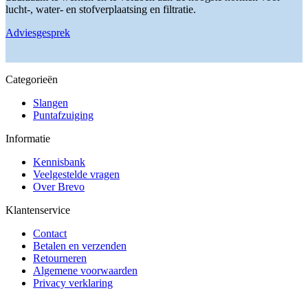
de
lucht-, water- en stofverplaatsing en filtratie.
productpagina
Adviesgesprek
Categorieën
Slangen
Puntafzuiging
Informatie
Kennisbank
Veelgestelde vragen
Over Brevo
Klantenservice
Contact
Betalen en verzenden
Retourneren
Algemene voorwaarden
Privacy verklaring