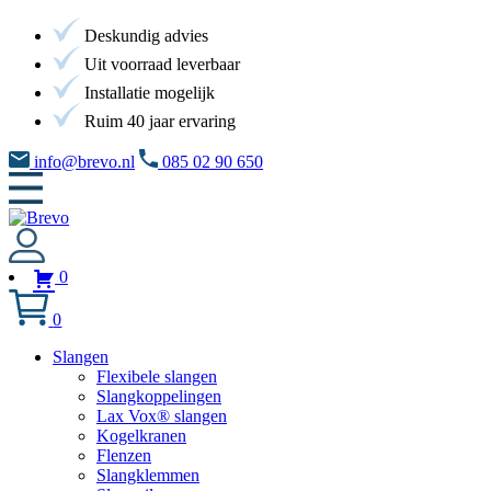
Deskundig advies
Uit voorraad leverbaar
Installatie mogelijk
Ruim 40 jaar ervaring
info@brevo.nl
085 02 90 650
0
0
Slangen
Flexibele slangen
Slangkoppelingen
Lax Vox® slangen
Kogelkranen
Flenzen
Slangklemmen