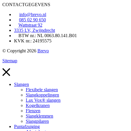
CONTACTGEGEVENS
info@brevo.nl
085 02 90 650
Wattstraat 92
3335 LV, Zwijndrecht
BTW nr.: NL 0063.80.141.B01
KVK nr.: 24195575
© Copyright 2026
Brevo
Sitemap
Slangen
Flexibele slangen
Slangkoppelingen
Lax Vox® slangen
Kogelkranen
Flenzen
Slangklemmen
Slangpilaren
Puntafzuiging