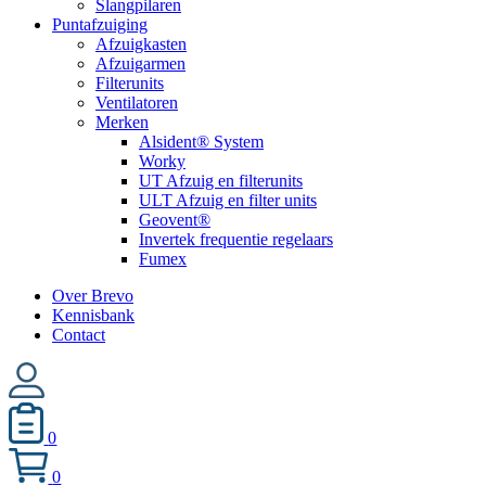
Slangpilaren
Puntafzuiging
Afzuigkasten
Afzuigarmen
Filterunits
Ventilatoren
Merken
Alsident® System
Worky
UT Afzuig en filterunits
ULT Afzuig en filter units
Geovent®
Invertek frequentie regelaars
Fumex
Over Brevo
Kennisbank
Contact
0
0