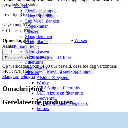
grootte is 100 stuks
Slangen
Flexibele slangen
Levertijd 3 tot 5 werkdagen
Slangkoppelingen
Lax Vox® slangen
€
1,36
incl. BTW
Kogelkranen
€
1,12
excl. BTW
Flenzen
Slangklemmen
Opmerking
Wissen
Slangpilaren
Aantal
Puntafzuiging
Rubber
Afzuigkasten
-
+
afdichtingsring
Afzuigarmen
Offerte
Toevoegen aan winkelwagen
aantal
Filterunits
Op werkdagen voor 14:00 uur besteld, dezelfde dag verzonden!
Ventilatoren
SKU:
N/B
Categorieën:
Messing snelkoppelingen
,
Merken
Slangkoppelingen
Alsident® System
Worky
Omschrijving
UT Afzuig en filterunits
ULT Afzuig en filter units
Geovent®
Gerelateerde producten
Invertek frequentie regelaars
Fumex
Over Brevo
Kennisbank
Benzinepompkoppeling NPT
Franse snelkoppeling met