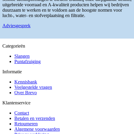
de
productpagina
uitgebreide voorraad en A-kwaliteit producten helpen wij bedrijven
productpagina
duurzaam te werken en te voldoen aan de hoogste normen voor
lucht-, water- en stofverplaatsing en filtratie.
Adviesgesprek
Categorieën
Slangen
Puntafzuiging
Informatie
Kennisbank
Veelgestelde vragen
Over Brevo
Klantenservice
Contact
Betalen en verzenden
Retourneren
Algemene voorwaarden