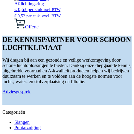
worden
meerdere
Afdichtingsring
op
variaties.
€
0,63
per stuk
incl. BTW
de
Deze
€
0,52
per stuk
excl. BTW
productpagina
optie
kan
Offerte
gekozen
worden
DE KENNISPARTNER VOOR SCHOON
op
LUCHTKLIMAAT
de
productpagina
Wij dragen bij aan een gezonde en veilige werkomgeving door
schone luchtoplossingen te bieden. Dankzij onze diepgaande kennis,
uitgebreide voorraad en A-kwaliteit producten helpen wij bedrijven
duurzaam te werken en te voldoen aan de hoogste normen voor
lucht-, water- en stofverplaatsing en filtratie.
Adviesgesprek
Categorieën
Slangen
Puntafzuiging