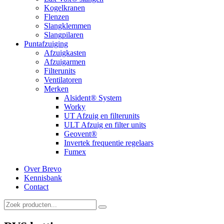
Kogelkranen
Flenzen
Slangklemmen
Slangpilaren
Puntafzuiging
Afzuigkasten
Afzuigarmen
Filterunits
Ventilatoren
Merken
Alsident® System
Worky
UT Afzuig en filterunits
ULT Afzuig en filter units
Geovent®
Invertek frequentie regelaars
Fumex
Over Brevo
Kennisbank
Contact