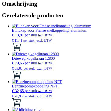
Omschrijving
Gerelateerde producten
Blindkap voor Franse snelkoppeling, aluminium
€
13,81
per stuk
incl. BTW
€
11,41
per stuk
excl. BTW
Dit
product
heeft
meerdere
Drieweg kogelkraan 12800
variaties.
€
79,65
per stuk
incl. BTW
Deze
€
65,83
per stuk
excl. BTW
optie
Dit
kan
product
gekozen
heeft
worden
meerdere
Benzinepompkoppeling NPT
op
variaties.
€
32,65
per stuk
incl. BTW
de
Deze
€
26,98
per stuk
excl. BTW
productpagina
optie
Dit
kan
product
gekozen
heeft