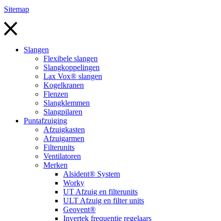
Sitemap
Slangen
Flexibele slangen
Slangkoppelingen
Lax Vox® slangen
Kogelkranen
Flenzen
Slangklemmen
Slangpilaren
Puntafzuiging
Afzuigkasten
Afzuigarmen
Filterunits
Ventilatoren
Merken
Alsident® System
Worky
UT Afzuig en filterunits
ULT Afzuig en filter units
Geovent®
Invertek frequentie regelaars