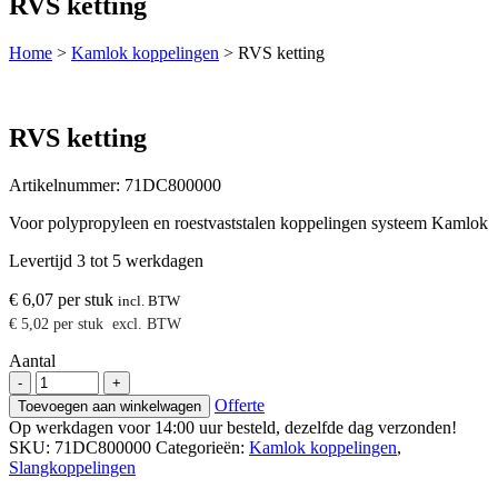
RVS ketting
Home
>
Kamlok koppelingen
>
RVS ketting
RVS ketting
Artikelnummer:
71DC800000
Voor polypropyleen en roestvaststalen koppelingen systeem Kamlok
Levertijd 3 tot 5 werkdagen
€
6,07
per stuk
incl. BTW
€
5,02
per stuk
excl. BTW
Aantal
RVS
-
+
ketting
Offerte
Toevoegen aan winkelwagen
aantal
Op werkdagen voor 14:00 uur besteld, dezelfde dag verzonden!
SKU:
71DC800000
Categorieën:
Kamlok koppelingen
,
Slangkoppelingen