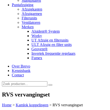
Slangpilaren
Puntafzuiging
Afzuigkasten
Afzuigarmen
Filterunits
Ventilatoren
Merken
Alsident® System
Worky
UT Afzuig en filterunits
ULT Afzuig en filter units
Geovent®
Invertek frequentie regelaars
Fumex
Over Brevo
Kennisbank
Contact
RVS vervangingset
Home
>
Kamlok koppelingen
>
RVS vervangingset