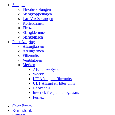
Slangen
Flexibele slangen
Slangkoppelingen
Lax Vox® slangen
Kogelkranen
Flenzen
Slangklemmen
Slangpilaren
Puntafzuiging
Afzuigkasten
Afzuigarmen
Filterunits
Ventilatoren
Merken
Alsident® System
Worky
UT Afzuig en filterunits
ULT Afzuig en filter units
Geovent®
Invertek frequentie regelaars
Fumex
Over Brevo
Kennisbank