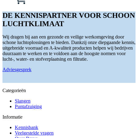
kan
product
gekozen
heeft
worden
meerdere
DE KENNISPARTNER VOOR SCHOON
op
variaties.
LUCHTKLIMAAT
de
Deze
productpagina
optie
kan
Wij dragen bij aan een gezonde en veilige werkomgeving door
gekozen
schone luchtoplossingen te bieden. Dankzij onze diepgaande kennis,
worden
uitgebreide voorraad en A-kwaliteit producten helpen wij bedrijven
op
duurzaam te werken en te voldoen aan de hoogste normen voor
de
lucht-, water- en stofverplaatsing en filtratie.
productpagina
Adviesgesprek
Categorieën
Slangen
Puntafzuiging
Informatie
Kennisbank
Veelgestelde vragen