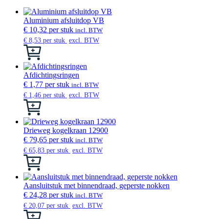
Aluminium afsluitdop VB
€
10,32
per stuk
incl. BTW
€
8,53
per stuk
excl. BTW
Dit
product
heeft
meerdere
Afdichtingsringen
variaties.
€
1,77
per stuk
incl. BTW
Deze
€
1,46
per stuk
excl. BTW
optie
Dit
kan
product
gekozen
heeft
worden
meerdere
Drieweg kogelkraan 12900
op
variaties.
€
79,65
per stuk
incl. BTW
de
Deze
€
65,83
per stuk
excl. BTW
productpagina
optie
Dit
kan
product
gekozen
heeft
worden
meerdere
Aansluitstuk met binnendraad, geperste nokken
op
variaties.
€
24,28
per stuk
incl. BTW
de
Deze
€
20,07
per stuk
excl. BTW
productpagina
optie
Dit