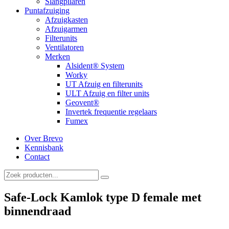
Slangpilaren
Puntafzuiging
Afzuigkasten
Afzuigarmen
Filterunits
Ventilatoren
Merken
Alsident® System
Worky
UT Afzuig en filterunits
ULT Afzuig en filter units
Geovent®
Invertek frequentie regelaars
Fumex
Over Brevo
Kennisbank
Contact
Safe-Lock Kamlok type D female met
binnendraad