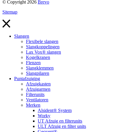
© Copyright 2026
Brevo
Sitemap
Slangen
Flexibele slangen
Slangkoppelingen
Lax Vox® slangen
Kogelkranen
Flenzen
Slangklemmen
Slangpilaren
Puntafzuiging
Afzuigkasten
Afzuigarmen
Filterunits
Ventilatoren
Merken
Alsident® System
Worky
UT Afzuig en filterunits
ULT Afzuig en filter units
Geovent®