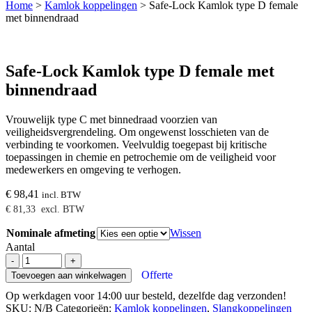
Home
>
Kamlok koppelingen
>
Safe-Lock Kamlok type D female
met binnendraad
Safe-Lock Kamlok type D female met
binnendraad
Vrouwelijk type C met binnedraad voorzien van
veiligheidsvergrendeling. Om ongewenst losschieten van de
verbinding te voorkomen. Veelvuldig toegepast bij kritische
toepassingen in chemie en petrochemie om de veiligheid voor
medewerkers en omgeving te verhogen.
€
98,41
incl. BTW
€
81,33
excl. BTW
Nominale afmeting
Wissen
Aantal
Safe-
-
+
Lock
Offerte
Toevoegen aan winkelwagen
Kamlok
Op werkdagen voor 14:00 uur besteld, dezelfde dag verzonden!
type
SKU:
N/B
Categorieën:
Kamlok koppelingen
,
Slangkoppelingen
D