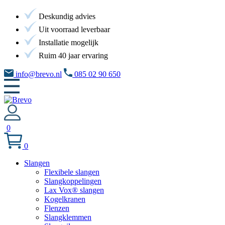
Deskundig advies
Uit voorraad leverbaar
Installatie mogelijk
Ruim 40 jaar ervaring
info@brevo.nl
085 02 90 650
0
0
Slangen
Flexibele slangen
Slangkoppelingen
Lax Vox® slangen
Kogelkranen
Flenzen
Slangklemmen