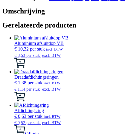
female
met
Omschrijving
binnendraad
aantal
Gerelateerde producten
Aluminium afsluitdop VB
€
10,32
per stuk
incl. BTW
€
8,53
per stuk
excl. BTW
Dit
product
heeft
meerdere
Draadafdichtingsringen
variaties.
€
1,38
per stuk
incl. BTW
Deze
€
1,14
per stuk
excl. BTW
optie
Dit
kan
product
gekozen
heeft
worden
meerdere
Afdichtingsring
op
variaties.
€
0,63
per stuk
incl. BTW
de
Deze
€
0,52
per stuk
excl. BTW
productpagina
optie
kan
Offerte