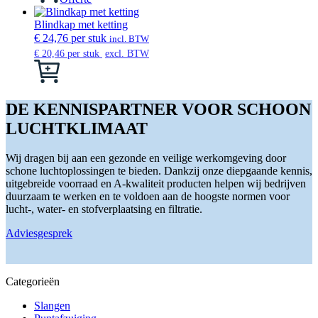
gekozen
worden
Blindkap met ketting
op
€
24,76
per stuk
incl. BTW
de
€
20,46
per stuk
excl. BTW
productpagina
Dit
product
heeft
meerdere
DE KENNISPARTNER VOOR SCHOON
variaties.
LUCHTKLIMAAT
Deze
optie
kan
Wij dragen bij aan een gezonde en veilige werkomgeving door
gekozen
schone luchtoplossingen te bieden. Dankzij onze diepgaande kennis,
worden
uitgebreide voorraad en A-kwaliteit producten helpen wij bedrijven
op
duurzaam te werken en te voldoen aan de hoogste normen voor
de
lucht-, water- en stofverplaatsing en filtratie.
productpagina
Adviesgesprek
Categorieën
Slangen