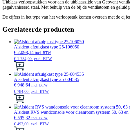
Uitblaas verloopstukken voor aan de uitblaaszijde van Geovent ventil
gegalvaniseerd staal. Met behulp van de bij de ventilatoren en gelu
De cijfers in het type van het verloopstuk komen overeen met de cijfer
Gerelateerde producten
Alsident afzuigkast type 25-106050
€
2.098,14
incl. BTW
€
1.734,00
excl. BTW
Dit
product
heeft
meerdere
Alsident afzuigkast type 25-604535
variaties.
€
948,64
incl. BTW
Deze
€
784,00
excl. BTW
optie
Dit
kan
product
gekozen
heeft
worden
meerdere
Alsident RVS wandconsole voor cleanroom systeem 50, 63 en
op
variaties.
€
595,32
incl. BTW
de
Deze
€
492,00
excl. BTW
productpagina
optie