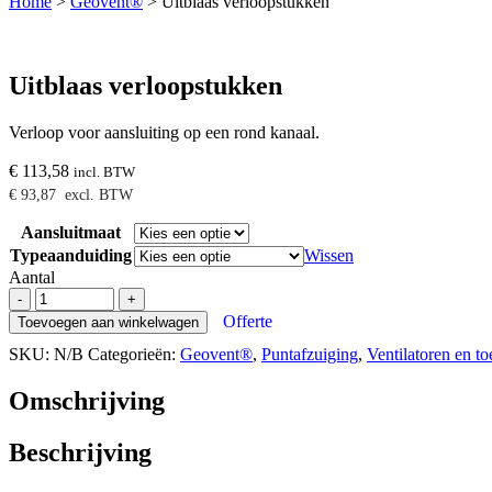
Home
>
Geovent®
>
Uitblaas verloopstukken
Uitblaas verloopstukken
Verloop voor aansluiting op een rond kanaal.
€
113,58
incl. BTW
€
93,87
excl. BTW
Aansluitmaat
Typeaanduiding
Wissen
Aantal
Uitblaas
-
+
verloopstukken
Offerte
Toevoegen aan winkelwagen
aantal
SKU:
N/B
Categorieën:
Geovent®
,
Puntafzuiging
,
Ventilatoren en t
Omschrijving
Beschrijving