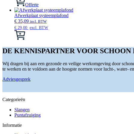
kan
Offerte
gekozen
worden
Afwerkplaat systeemplafond
op
€
35,09
incl. BTW
de
€
29,00
excl. BTW
productpagina
Dit
product
heeft
meerdere
DE KENNISPARTNER VOOR SCHOON
variaties.
Deze
Wij dragen bij aan een gezonde en veilige werkomgeving door schone 
optie
te werken en te voldoen aan de hoogste normen voor lucht-, water- en s
kan
gekozen
Adviesgesprek
worden
op
de
productpagina
Categorieën
Slangen
Puntafzuiging
Informatie