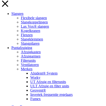
Slangen
Flexibele slangen
Slangkoppelingen
Lax Vox® slangen
Kogelkranen
Flenzen
Slangklemmen
Slangpilaren
Puntafzuiging
Afzuigkasten
Afzuigarmen
Filterunits
Ventilatoren
Merken
Alsident® System
Worky
UT Afzuig en filterunits
ULT Afzuig en filter units
Geovent®
Invertek frequentie regelaars
Fumex