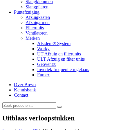
Slangklemmen
Slangpilaren
Puntafzuiging
Afzuigkasten
Afzuigarmen
Filterunits
Ventilatoren
Merken
Alsident® System
Worky
UT Afzuig en filterunits
ULT Afzuig en filter units
Geovent®
Invertek frequentie regelaars
Fumex
Over Brevo
Kennisbank
Contact
Uitblaas verloopstukken