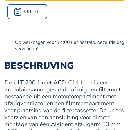
C11
Offerte
filteren
van
gassen
geuren
en
Op werkdagen voor 14:00 uur besteld, dezelfde dag
dampen
verzonden!
aantal
BESCHRIJVING
De ULT 200.1 met ACD-C11 filter is een
modulair samengestelde afzuig- en filterunit
bestaande uit een motorcompartiment met
afzuigventilator en een filtercompartiment
voor plaatsing van de filtercassette. De unit is
voorzien van een aansluiting voor directe
montage van één Alsident afzuigarm 50 mm