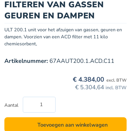
FILTEREN VAN GASSEN
GEUREN EN DAMPEN
ULT 200.1 unit voor het afzuigen van gassen, geuren en
dampen. Voorzien van een ACD filter met 11 kilo
chemiesorbent,
Artikelnummer:
67AAUT200.1.ACD.C11
€
4.384,00
excl. BTW
€
5.304,64
incl. BTW
Aantal
ULT
200.1
met
Toevoegen aan winkelwagen
ACD-