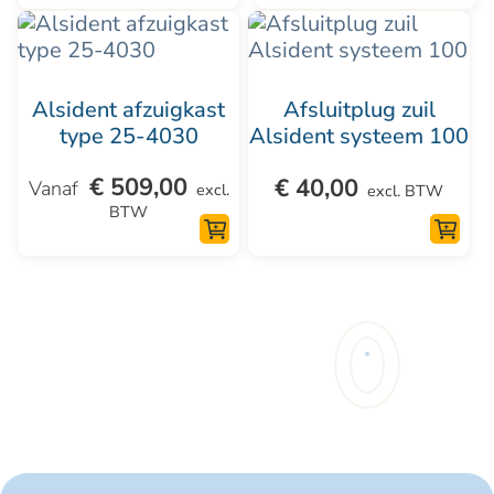
Dit
product
heeft
Alsident afzuigkast
Afsluitplug zuil
meerdere
type 25-4030
Alsident systeem 100
variaties.
€
509,00
€
40,00
Deze
excl.
excl. BTW
BTW
optie
kan
gekozen
worden
op
de
productpagina