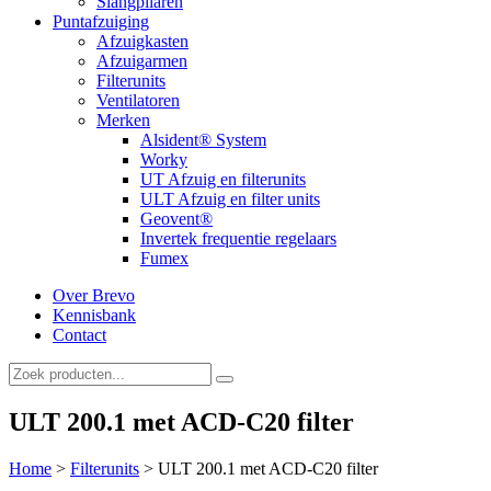
Slangpilaren
Puntafzuiging
Afzuigkasten
Afzuigarmen
Filterunits
Ventilatoren
Merken
Alsident® System
Worky
UT Afzuig en filterunits
ULT Afzuig en filter units
Geovent®
Invertek frequentie regelaars
Fumex
Over Brevo
Kennisbank
Contact
ULT 200.1 met ACD-C20 filter
Home
>
Filterunits
>
ULT 200.1 met ACD-C20 filter