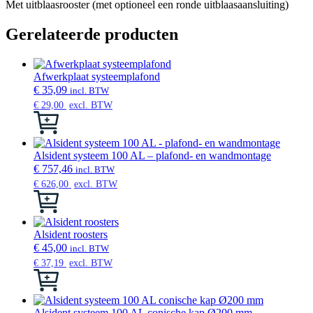
Met uitblaasrooster (met optioneel een ronde uitblaasaansluiting)
Gerelateerde producten
Afwerkplaat systeemplafond
€
35,09
incl. BTW
€
29,00
excl. BTW
Dit
product
heeft
meerdere
Alsident systeem 100 AL – plafond- en wandmontage
variaties.
€
757,46
incl. BTW
Deze
€
626,00
excl. BTW
optie
Dit
kan
product
gekozen
heeft
worden
meerdere
Alsident roosters
op
variaties.
€
45,00
incl. BTW
de
Deze
€
37,19
excl. BTW
productpagina
optie
Dit
kan
product
gekozen
heeft
worden
meerdere
Alsident systeem 100 AL conische kap Ø200 mm