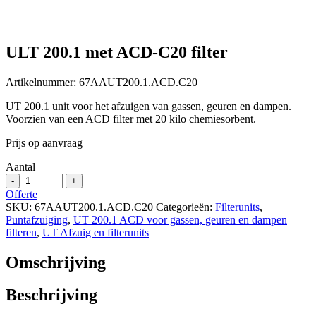
ULT 200.1 met ACD-C20 filter
Artikelnummer:
67AAUT200.1.ACD.C20
UT 200.1 unit voor het afzuigen van gassen, geuren en dampen.
Voorzien van een ACD filter met 20 kilo chemiesorbent.
Prijs op aanvraag
Aantal
ULT
-
+
200.1
Offerte
met
SKU:
67AAUT200.1.ACD.C20
Categorieën:
Filterunits
,
ACD-
Puntafzuiging
,
UT 200.1 ACD voor gassen, geuren en dampen
C20
filteren
,
UT Afzuig en filterunits
filter
aantal
Omschrijving
Beschrijving