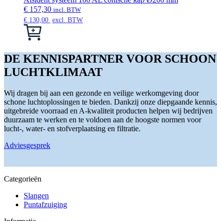
op
variaties.
€
157,30
incl. BTW
de
Deze
€
130,00
excl. BTW
productpagina
optie
Dit
kan
product
gekozen
heeft
worden
meerdere
DE KENNISPARTNER VOOR SCHOON
op
variaties.
LUCHTKLIMAAT
de
Deze
productpagina
optie
kan
Wij dragen bij aan een gezonde en veilige werkomgeving door
gekozen
schone luchtoplossingen te bieden. Dankzij onze diepgaande kennis,
worden
uitgebreide voorraad en A-kwaliteit producten helpen wij bedrijven
op
duurzaam te werken en te voldoen aan de hoogste normen voor
de
lucht-, water- en stofverplaatsing en filtratie.
productpagina
Adviesgesprek
Categorieën
Slangen
Puntafzuiging