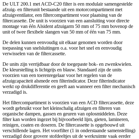
De ULT 200.1 met ACD-C20 filter is een modulair samengestelde
afzuig- en filterunit bestaande uit een motorcompartiment met
afzuigventilator, een filtercompartiment voor plaatsing van de
filtercassette. De unit is voorzien van een aansluiting voor directe
montage van één Alsident afzuigarm 50 mm of 75 mm bovenop de
unit of twee flexibele slangen van 50 mm of één van 75 mm.
De delen kunnen eenvoudig uit elkaar genomen worden door
toepassing van snelsluitingen o.a. voor het snel en eenvoudig
verwisselen van de filtercassette.
De units zijn verrijdbaar door de toegepaste bok- en zwenkwielen.
De kleurstelling is lichtgrijs en blauw. Standaard zijn de units
voorzien van een toerenregelaar voor het regelen van de
afzuigcapaciteit alsmede een filterindicator. Deze filterindicator
werkt op drukdifferentie en geeft aan wanneer een filter mechanisch
verzadigd is.
Het filtercompartiment is voorzien van een ACD filtercassette, deze
wordt gebruikt voor het kleinschalig afzuigen en filteren van
organische dampen, gassen en geuren van oplosmiddelen. Deze
filter kan worden ingezet bij bijvoorbeeld lijm, gieten, lamineren,
reinigen, coaten en doseren. De filtercassette is opgebouwd uit
verschillende lagen. Het voorfilter (1 in onderstaande samenstelling)
verzadigd door grovere stofdeeltjes uit de werkruimte vaak eerder