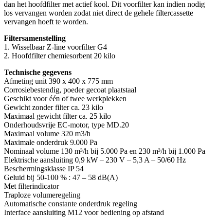
dan het hoofdfilter met actief kool. Dit voorfilter kan indien nodig
los vervangen worden zodat niet direct de gehele filtercassette
vervangen hoeft te worden.
Filtersamenstelling
1. Wisselbaar Z-line voorfilter G4
2. Hoofdfilter chemiesorbent 20 kilo
Technische gegevens
Afmeting unit 390 x 400 x 775 mm
Corrosiebestendig, poeder gecoat plaatstaal
Geschikt voor één of twee werkplekken
Gewicht zonder filter ca. 23 kilo
Maximaal gewicht filter ca. 25 kilo
Onderhoudsvrije EC-motor, type MD.20
Maximaal volume 320 m3/h
Maximale onderdruk 9.000 Pa
Nominaal volume 130 m³/h bij 5.000 Pa en 230 m³/h bij 1.000 Pa
Elektrische aansluiting 0,9 kW – 230 V – 5,3 A – 50/60 Hz
Beschermingsklasse IP 54
Geluid bij 50-100 % : 47 – 58 dB(A)
Met filterindicator
Traploze volumeregeling
Automatische constante onderdruk regeling
Interface aansluiting M12 voor bediening op afstand