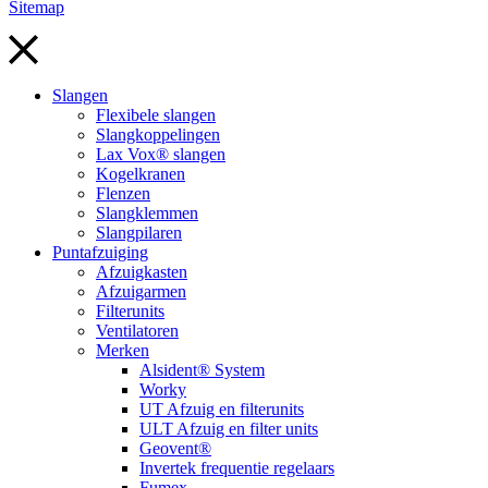
Sitemap
Slangen
Flexibele slangen
Slangkoppelingen
Lax Vox® slangen
Kogelkranen
Flenzen
Slangklemmen
Slangpilaren
Puntafzuiging
Afzuigkasten
Afzuigarmen
Filterunits
Ventilatoren
Merken
Alsident® System
Worky
UT Afzuig en filterunits
ULT Afzuig en filter units
Geovent®
Invertek frequentie regelaars
Fumex