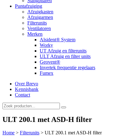
Slangpilaren
Puntafzuiging
Afzuigkasten
Afzuigarmen
Filterunits
Ventilatoren
Merken
Alsident® System
Worky
UT Afzuig en filterunits
ULT Afzuig en filter units
Geovent®
Invertek frequentie regelaars
Fumex
Over Brevo
Kennisbank
Contact
ULT 200.1 met ASD-H filter
Home
>
Filterunits
>
ULT 200.1 met ASD-H filter