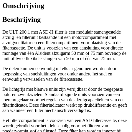
Omschrijving
Beschrijving
De ULT 200.1 met ASD-H filter is een modulair samengestelde
afzuig- en filterunit bestaande uit een motorcompartiment met
afzuigventilator en een filtercompartiment voor plaatsing van de
filtercassette. De unit is voorzien van een aansluiting voor directe
montage van één Alsident afzuigarm 50 mm of 75 mm bovenop de
unit of twee flexibele slangen van 50 mm of één van 75 mm.
De delen kunnen eenvoudig uit elkaar genomen worden door
toepassing van snelsluitingen voor onder andere het snel en
eenvoudig verwisselen van de filtercassette.
De lichtgrijs met blauwe units zijn verrijdbaar door de toegepaste
bok- en zwenkwielen. Standaard zijn de units voorzien van een
toerenregelaar voor het regelen van de afzuigcapaciteit en van een
filterindicator. Deze filterindicator werkt op drukdifferentie en geeft
aan wanneer een filter mechanisch verzadigd is.
Het filtercompartiment is voorzien van een ASD filtercassette, deze
wordt gebruikt voor het kleinschalig voor het filteren van
poedervormig stof en fijnstof. Deze filter kan worden ingezet bij