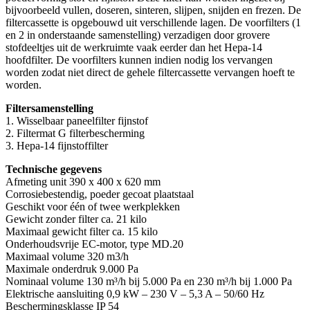
bijvoorbeeld vullen, doseren, sinteren, slijpen, snijden en frezen. De
filtercassette is opgebouwd uit verschillende lagen. De voorfilters (1
en 2 in onderstaande samenstelling) verzadigen door grovere
stofdeeltjes uit de werkruimte vaak eerder dan het Hepa-14
hoofdfilter. De voorfilters kunnen indien nodig los vervangen
worden zodat niet direct de gehele filtercassette vervangen hoeft te
worden.
Filtersamenstelling
1. Wisselbaar paneelfilter fijnstof
2. Filtermat G filterbescherming
3. Hepa-14 fijnstoffilter
Technische gegevens
Afmeting unit 390 x 400 x 620 mm
Corrosiebestendig, poeder gecoat plaatstaal
Geschikt voor één of twee werkplekken
Gewicht zonder filter ca. 21 kilo
Maximaal gewicht filter ca. 15 kilo
Onderhoudsvrije EC-motor, type MD.20
Maximaal volume 320 m3/h
Maximale onderdruk 9.000 Pa
Nominaal volume 130 m³/h bij 5.000 Pa en 230 m³/h bij 1.000 Pa
Elektrische aansluiting 0,9 kW – 230 V – 5,3 A – 50/60 Hz
Beschermingsklasse IP 54