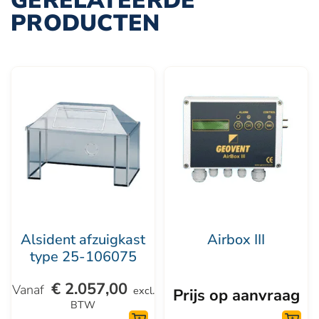
GERELATEERDE
PRODUCTEN
Dit
product
heeft
meerdere
variaties.
Deze
optie
kan
Alsident afzuigkast
Airbox III
gekozen
type 25-106075
worden
€
2.057,00
op
excl.
Prijs op aanvraag
BTW
de