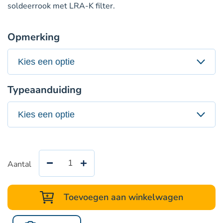
soldeerrook met LRA-K filter.
Opmerking
Typeaanduiding
Aantal
ULT
Basic
160.1
Toevoegen aan winkelwagen
Kit
LRA-