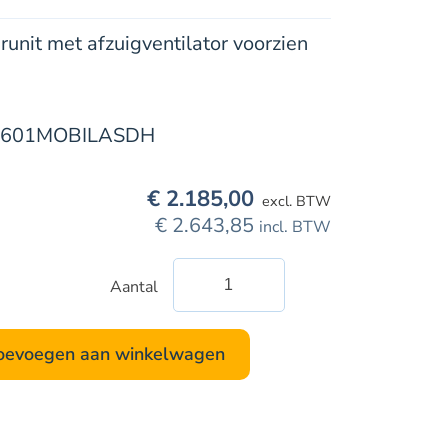
erunit met afzuigventilator voorzien
601MOBILASDH
€
2.185,00
excl. BTW
€
2.643,85
incl. BTW
Aantal
ULT
Basic
160.1
oevoegen aan winkelwagen
Mobiel
ASD-
H
aantal