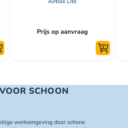
Airbox Lite
heef
mee
vari
Dez
Prijs op aanvraag
opti
kan
gek
wor
op
de
pro
 VOOR SCHOON
veilige werkomgeving door schone