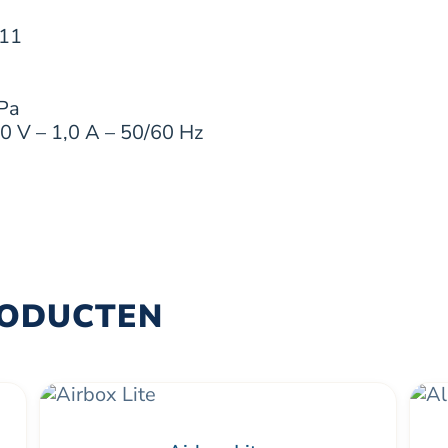
.11
 Pa
30 V – 1,0 A – 50/60 Hz
RODUCTEN
Dit
pro