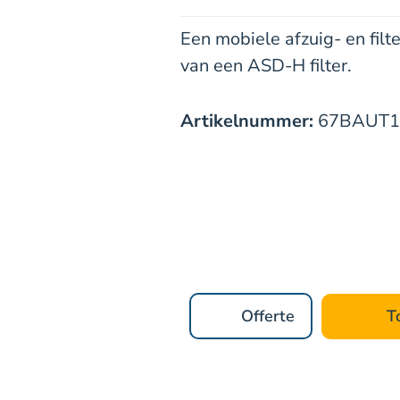
Een mobiele afzuig- en filt
van een ASD-H filter.
Artikelnummer:
67BAUT1
Offerte
T