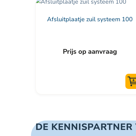
Dit
product
Afsluitplaatje zuil systeem 100
heeft
meerdere
variaties.
Deze
Prijs op aanvraag
optie
kan
gekozen
worden
op
de
productpagina
DE KENNISPARTNER