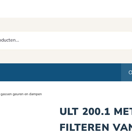
O
n gassen geuren en dampen
ULT 200.1 M
FILTEREN VA