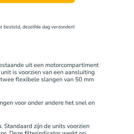
A6
filteren
van
 besteld, dezelfde dag verzonden!
gassen
geuren
en
dampen
aantal
 bestaande uit een motorcompartiment
unit is voorzien van een aansluiting
 twee flexibele slangen van 50 mm
ngen voor onder andere het snel en
. Standaard zijn de units voorzien
or. Deze filterindicator werkt op