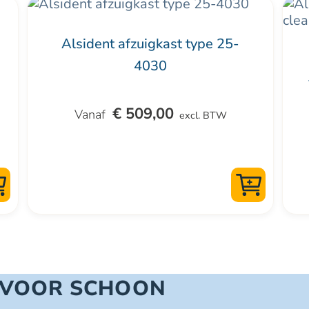
Dit
product
Alsident afzuigkast type 25-
heeft
4030
meerdere
variaties.
Deze
€
509,00
excl. BTW
optie
kan
gekozen
worden
op
de
productpagina
 VOOR SCHOON