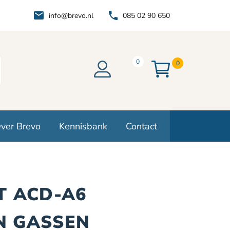
info@brevo.nl
085 02 90 650
0
0
ver Brevo
Kennisbank
Contact
ET ACD-A6
N GASSEN