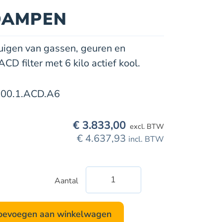
DAMPEN
zuigen van gassen, geuren en
D filter met 6 kilo actief kool.
0.1.ACD.A6
€
3.833,00
excl. BTW
€
4.637,93
incl. BTW
Aantal
ULT
200.1
met
oevoegen aan winkelwagen
ACD-