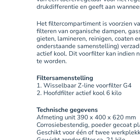
drukdifferentie en geeft aan wanneer
Het filtercompartiment is voorzien v
filteren van organische dampen, gass
gieten, lamineren, reinigen, coaten e
onderstaande samenstelling) verzadi
actief kool. Dit voorfilter kan indie
te worden.
Filtersamenstelling
1. Wisselbaar Z-line voorfilter G4
2. Hoofdfilter actief kool 6 kilo
Technische gegevens
Afmeting unit 390 x 400 x 620 mm
Corrosiebestendig, poeder gecoat pl
Geschikt voor één of twee werkplek
Gewicht zonder filter ca. 21 kilo