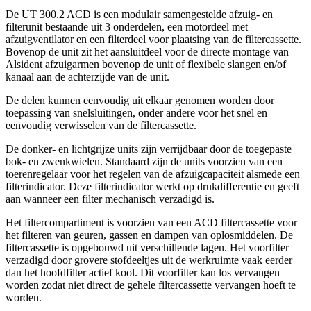
De UT 300.2 ACD is een modulair samengestelde afzuig- en
filterunit bestaande uit 3 onderdelen, een motordeel met
afzuigventilator en een filterdeel voor plaatsing van de filtercassette.
Bovenop de unit zit het aansluitdeel voor de directe montage van
Alsident afzuigarmen bovenop de unit of flexibele slangen en/of
kanaal aan de achterzijde van de unit.
De delen kunnen eenvoudig uit elkaar genomen worden door
toepassing van snelsluitingen, onder andere voor het snel en
eenvoudig verwisselen van de filtercassette.
De donker- en lichtgrijze units zijn verrijdbaar door de toegepaste
bok- en zwenkwielen. Standaard zijn de units voorzien van een
toerenregelaar voor het regelen van de afzuigcapaciteit alsmede een
filterindicator. Deze filterindicator werkt op drukdifferentie en geeft
aan wanneer een filter mechanisch verzadigd is.
Het filtercompartiment is voorzien van een ACD filtercassette voor
het filteren van geuren, gassen en dampen van oplosmiddelen. De
filtercassette is opgebouwd uit verschillende lagen. Het voorfilter
verzadigd door grovere stofdeeltjes uit de werkruimte vaak eerder
dan het hoofdfilter actief kool. Dit voorfilter kan los vervangen
worden zodat niet direct de gehele filtercassette vervangen hoeft te
worden.