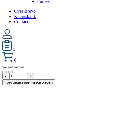
Fumex
Over Brevo
Kennisbank
Contact
0
0
UT
-
+
300.2
Toevoegen aan winkelwagen
met
ACD-
filter
aantal