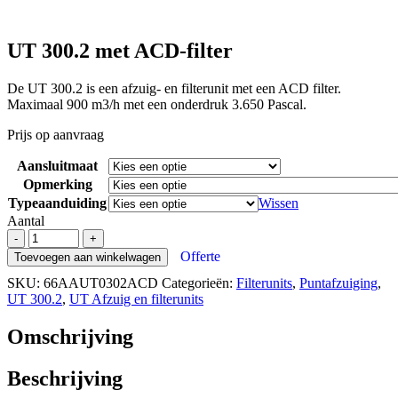
UT 300.2 met ACD-filter
De UT 300.2 is een afzuig- en filterunit met een ACD filter.
Maximaal 900 m3/h met een onderdruk 3.650 Pascal.
Prijs op aanvraag
Aansluitmaat
Opmerking
Typeaanduiding
Wissen
Aantal
UT
-
+
300.2
Offerte
Toevoegen aan winkelwagen
met
SKU:
66AAUT0302ACD
Categorieën:
Filterunits
,
Puntafzuiging
,
ACD-
UT 300.2
,
UT Afzuig en filterunits
filter
aantal
Omschrijving
Beschrijving