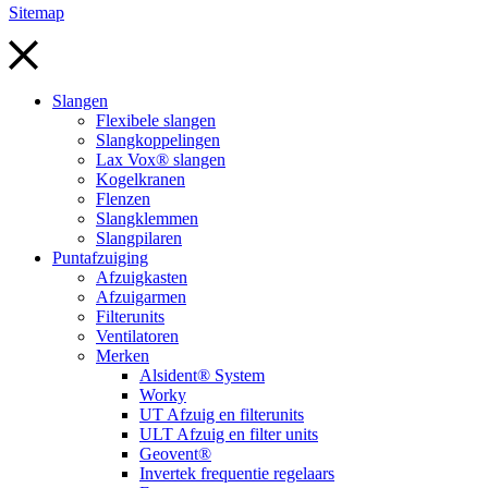
Sitemap
Slangen
Flexibele slangen
Slangkoppelingen
Lax Vox® slangen
Kogelkranen
Flenzen
Slangklemmen
Slangpilaren
Puntafzuiging
Afzuigkasten
Afzuigarmen
Filterunits
Ventilatoren
Merken
Alsident® System
Worky
UT Afzuig en filterunits
ULT Afzuig en filter units
Geovent®
Invertek frequentie regelaars