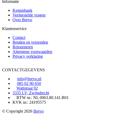
Informatie
Kennisbank
Veelgestelde vragen
Over Brevo
Klantenservice
Contact
Betalen en verzenden
Retourneren
Algemene voorwaarden
Privacy verklaring
CONTACTGEGEVENS
info@brevo.nl
085 02 90 650
Wattstraat 92
3335 LV, Zwijndrecht
BTW nr.: NL 0063.80.141.B01
KVK nr.: 24195575
© Copyright 2026
Brevo