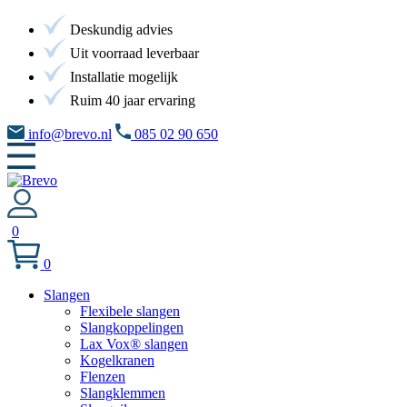
Deskundig advies
Uit voorraad leverbaar
Installatie mogelijk
Ruim 40 jaar ervaring
info@brevo.nl
085 02 90 650
0
0
Slangen
Flexibele slangen
Slangkoppelingen
Lax Vox® slangen
Kogelkranen
Flenzen
Slangklemmen