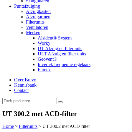
Slangpilaren
Puntafzuiging
Afzuigkasten
Afzuigarmen
Filterunits
Ventilatoren
Merken
Alsident® System
Worky
UT Afzuig en filterunits
ULT Afzuig en filter units
Geovent®
Invertek frequentie regelaars
Fumex
Over Brevo
Kennisbank
Contact
UT 300.2 met ACD-filter
Home
>
Filterunits
>
UT 300.2 met ACD-filter