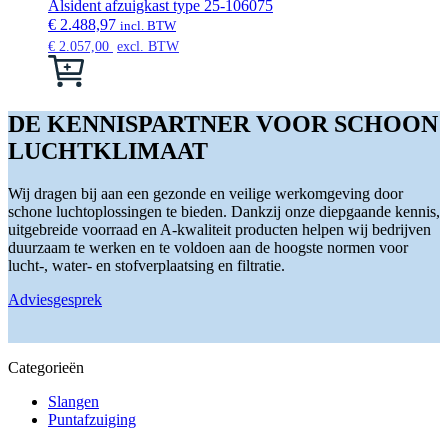
Alsident afzuigkast type 25-106075
productpagina
€
2.488,97
incl. BTW
€
2.057,00
excl. BTW
Dit
product
heeft
meerdere
DE KENNISPARTNER VOOR SCHOON
variaties.
LUCHTKLIMAAT
Deze
optie
kan
Wij dragen bij aan een gezonde en veilige werkomgeving door
gekozen
schone luchtoplossingen te bieden. Dankzij onze diepgaande kennis,
worden
uitgebreide voorraad en A-kwaliteit producten helpen wij bedrijven
op
duurzaam te werken en te voldoen aan de hoogste normen voor
de
lucht-, water- en stofverplaatsing en filtratie.
productpagina
Adviesgesprek
Categorieën
Slangen
Puntafzuiging