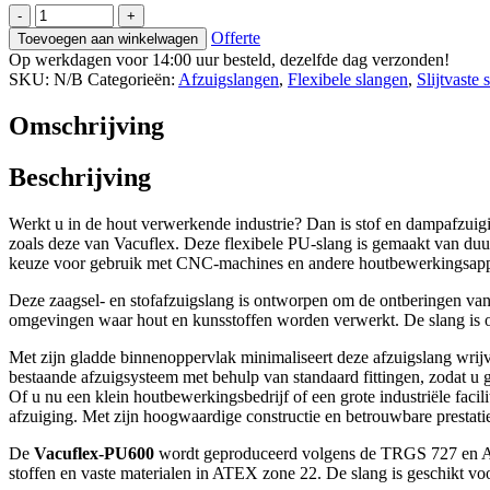
Vacuflex-
-
+
PU600-
Offerte
Toevoegen aan winkelwagen
C-
Op werkdagen voor 14:00 uur besteld, dezelfde dag verzonden!
ECO,
SKU:
N/B
Categorieën:
Afzuigslangen
,
Flexibele slangen
,
Slijtvaste 
PU
slang
Omschrijving
voor
zaagsel
en
Beschrijving
stofafzuiging
aantal
Werkt u in de hout verwerkende industrie? Dan is stof en dampafzuigi
zoals deze van Vacuflex. Deze flexibele PU-slang is gemaakt van duur
keuze voor gebruik met CNC-machines en andere houtbewerkingsapp
Deze zaagsel- en stofafzuigslang is ontworpen om de ontberingen van i
omgevingen waar hout en kunsstoffen worden verwerkt. De slang is ook 
Met zijn gladde binnenoppervlak minimaliseert deze afzuigslang wri
bestaande afzuigsysteem met behulp van standaard fittingen, zodat u 
Of u nu een klein houtbewerkingsbedrijf of een grote industriële facil
afzuiging. Met zijn hoogwaardige constructie en betrouwbare prestat
De
Vacuflex-PU600
wordt geproduceerd volgens de TRGS 727 en ATEX
stoffen en vaste materialen in ATEX zone 22. De slang is geschikt vo