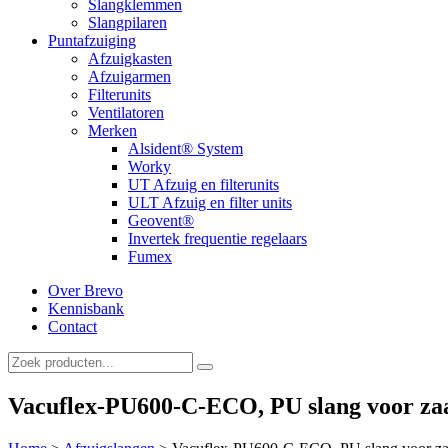
Slangklemmen
Slangpilaren
Puntafzuiging
Afzuigkasten
Afzuigarmen
Filterunits
Ventilatoren
Merken
Alsident® System
Worky
UT Afzuig en filterunits
ULT Afzuig en filter units
Geovent®
Invertek frequentie regelaars
Fumex
Over Brevo
Kennisbank
Contact
Vacuflex-PU600-C-ECO, PU slang voor zaag