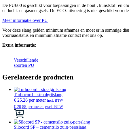
De PU600 is geschikt voor toepassingen in de hout-, kunststof- en chemi
en lucht- en gasmengsels. De ECO-uitvoering is niet geschikt voor de
Meer informatie over PU
Voor deze slang gelden minimum afnames en moet er in sommige diamet
voorraadstatus en minimum afname contact met ons op.
Extra informatie:
Verschillende
soorten PU
Gerelateerde producten
Turbocord – straalgritslang
€
25,26
per meter
incl. BTW
€
20,88
per meter
excl. BTW
Dit
product
heeft
meerdere
Silocord SP – cementsilo zuig-persslang