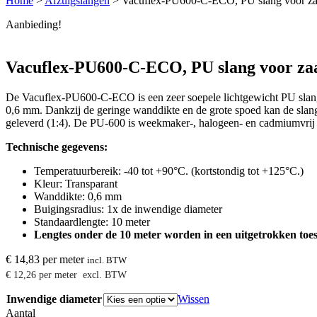
Home
>
Afzuigslangen
>
Vacuflex-PU600-C-ECO, PU slang voor zaag
Aanbieding!
Vacuflex-PU600-C-ECO, PU slang voor zaag
De Vacuflex-PU600-C-ECO is een zeer soepele lichtgewicht PU slang o
0,6 mm. Dankzij de geringe wanddikte en de grote spoed kan de slan
geleverd (1:4). De PU-600 is weekmaker-, halogeen- en cadmiumvrij
Technische gegevens:
Temperatuurbereik: -40 tot +90°C. (kortstondig tot +125°C.)
Kleur: Transparant
Wanddikte: 0,6 mm
Buigingsradius: 1x de inwendige diameter
Standaardlengte: 10 meter
Lengtes onder de 10 meter worden in een uitgetrokken toesta
€
14,83
per meter
incl. BTW
€
12,26
per meter
excl. BTW
Inwendige diameter
Wissen
Aantal