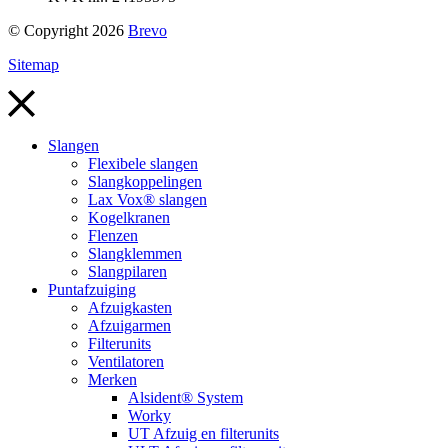
© Copyright 2026
Brevo
Sitemap
Slangen
Flexibele slangen
Slangkoppelingen
Lax Vox® slangen
Kogelkranen
Flenzen
Slangklemmen
Slangpilaren
Puntafzuiging
Afzuigkasten
Afzuigarmen
Filterunits
Ventilatoren
Merken
Alsident® System
Worky
UT Afzuig en filterunits