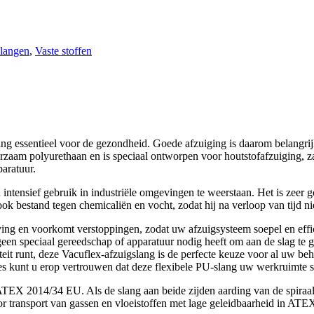
slangen
,
Vaste stoffen
ng essentieel voor de gezondheid. Goede afzuiging is daarom belangrij
zaam polyurethaan en is speciaal ontworpen voor houtstofafzuiging, zaa
aratuur.
ntensief gebruik in industriële omgevingen te weerstaan. Het is zeer go
bestand tegen chemicaliën en vocht, zodat hij na verloop van tijd niet
jving en voorkomt verstoppingen, zodat uw afzuigsysteem soepel en ef
geen speciaal gereedschap of apparatuur nodig heeft om aan de slag te 
iteit runt, deze Vacuflex-afzuigslang is de perfecte keuze voor al uw beh
ies kunt u erop vertrouwen dat deze flexibele PU-slang uw werkruimte s
 2014/34 EU. Als de slang aan beide zijden aarding van de spiraal he
or transport van gassen en vloeistoffen met lage geleidbaarheid in AT