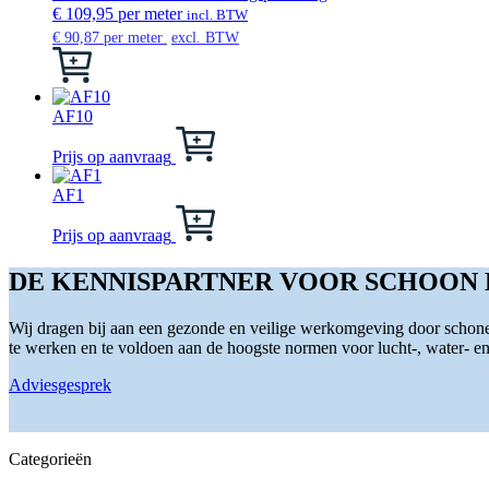
variaties.
€
109,95
per meter
incl. BTW
Deze
€
90,87
per meter
excl. BTW
optie
Dit
kan
product
gekozen
heeft
worden
meerdere
AF10
op
variaties.
Dit
de
Deze
product
Prijs op aanvraag
productpagina
optie
heeft
kan
meerdere
AF1
gekozen
variaties.
Dit
worden
Deze
product
Prijs op aanvraag
op
optie
heeft
de
kan
meerdere
DE KENNISPARTNER VOOR SCHOON
productpagina
gekozen
variaties.
worden
Deze
Wij dragen bij aan een gezonde en veilige werkomgeving door schone 
op
optie
te werken en te voldoen aan de hoogste normen voor lucht-, water- en s
de
kan
productpagina
gekozen
Adviesgesprek
worden
op
de
productpagina
Categorieën