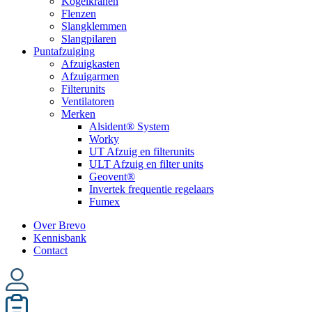
Kogelkranen
Flenzen
Slangklemmen
Slangpilaren
Puntafzuiging
Afzuigkasten
Afzuigarmen
Filterunits
Ventilatoren
Merken
Alsident® System
Worky
UT Afzuig en filterunits
ULT Afzuig en filter units
Geovent®
Invertek frequentie regelaars
Fumex
Over Brevo
Kennisbank
Contact