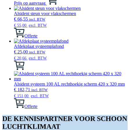
product
Prijs op aanvraag
heeft
meerdere
Alsident steun voor vlakschermen
variaties.
€
66,55
incl. BTW
Deze
€
55,00
excl. BTW
optie
kan
Offerte
gekozen
worden
Afdekplaat systeemplafond
op
€
25,00
incl. BTW
de
€
20,66
excl. BTW
productpagina
Dit
product
heeft
meerdere
variaties.
Alsident systeem 100 AL rechthoekig scherm 420 x 320 mm
Deze
€
182,71
incl. BTW
optie
€
151,00
excl. BTW
kan
gekozen
Offerte
worden
op
DE KENNISPARTNER VOOR SCHOON
de
LUCHTKLIMAAT
productpagina