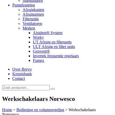
Slangpilaren
Puntafzuiging
Afzuigkasten
Afzuigarmen
Filterunits
Ventilatoren
Merken
Alsident® System
Worky
UT Afzuig en filterunits
ULT Afzuig en filter units
Geovent®
Invertek frequentie regelaars
Fumex
Over Brevo
Kennisbank
Contact
Werkschakelaars Norwesco
Home
>
Bediening en volumeregeling
>
Werkschakelaars
Norwesco