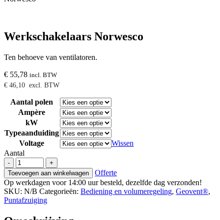
Werkschakelaars Norwesco
Ten behoeve van ventilatoren.
€
55,78
incl. BTW
€
46,10
excl. BTW
Aantal polen
Ampère
kW
Typeaanduiding
Voltage
Wissen
Aantal
Werkschakelaars
-
+
Norwesco
Offerte
Toevoegen aan winkelwagen
aantal
Op werkdagen voor 14:00 uur besteld, dezelfde dag verzonden!
SKU:
N/B
Categorieën:
Bediening en volumeregeling
,
Geovent®
,
Puntafzuiging