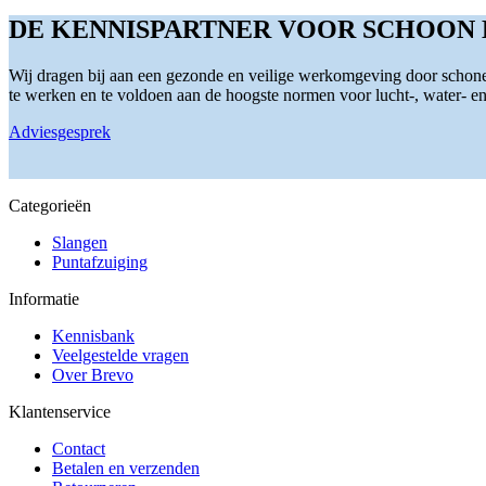
heeft
meerdere
DE KENNISPARTNER VOOR SCHOON
variaties.
Deze
Wij dragen bij aan een gezonde en veilige werkomgeving door schone 
optie
te werken en te voldoen aan de hoogste normen voor lucht-, water- en s
kan
gekozen
Adviesgesprek
worden
op
de
productpagina
Categorieën
Slangen
Puntafzuiging
Informatie
Kennisbank
Veelgestelde vragen
Over Brevo
Klantenservice
Contact
Betalen en verzenden