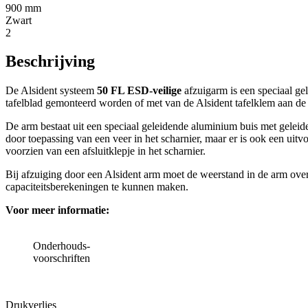
900 mm
Zwart
2
Beschrijving
De Alsident systeem
50 FL ESD-veilige
afzuigarm is een speciaal g
tafelblad gemonteerd worden of met van de Alsident tafelklem aan de
De arm bestaat uit een speciaal geleidende aluminium buis met geleide
door toepassing van een veer in het scharnier, maar er is ook een uit
voorzien van een afsluitklepje in het scharnier.
Bij afzuiging door een Alsident arm moet de weerstand in de arm over
capaciteitsberekeningen te kunnen maken.
Voor meer informatie:
Onderhouds-
voorschriften
Drukverlies