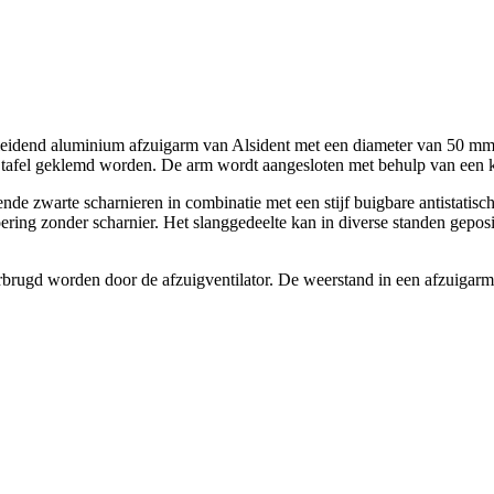
eleidend aluminium afzuigarm van Alsident met een diameter van 50 mm 
 tafel geklemd worden. De arm wordt aangesloten met behulp van een ko
nde zwarte scharnieren in combinatie met een stijf buigbare antistatisc
voering zonder scharnier. Het slanggedeelte kan in diverse standen gepo
brugd worden door de afzuigventilator. De weerstand in een afzuigarm 