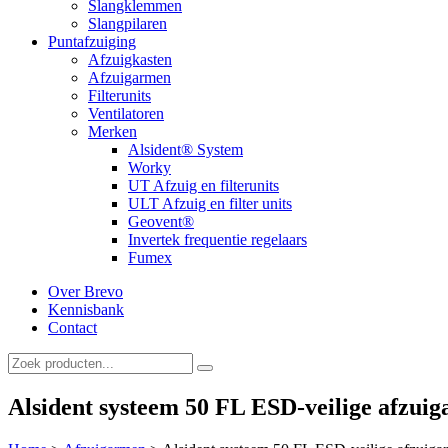
Slangklemmen
Slangpilaren
Puntafzuiging
Afzuigkasten
Afzuigarmen
Filterunits
Ventilatoren
Merken
Alsident® System
Worky
UT Afzuig en filterunits
ULT Afzuig en filter units
Geovent®
Invertek frequentie regelaars
Fumex
Over Brevo
Kennisbank
Contact
Alsident systeem 50 FL ESD-veilige afzui