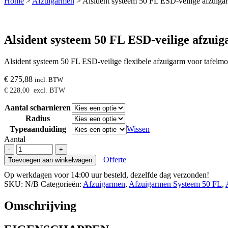
Home
>
Afzuigarmen
>
Alsident systeem 50 FL ESD-veilige afzuiga
Alsident systeem 50 FL ESD-veilige afzui
Alsident systeem 50 FL ESD-veilige flexibele afzuigarm voor tafelmo
€
275,88
incl. BTW
€
228,00
excl. BTW
Aantal scharnieren
Radius
Typeaanduiding
Wissen
Aantal
Alsident
-
+
systeem
Offerte
Toevoegen aan winkelwagen
50
Op werkdagen voor 14:00 uur besteld, dezelfde dag verzonden!
FL
SKU:
N/B
Categorieën:
Afzuigarmen
,
Afzuigarmen Systeem 50 FL
,
ESD-
veilige
afzuigarmen
Omschrijving
-
tafelmontage