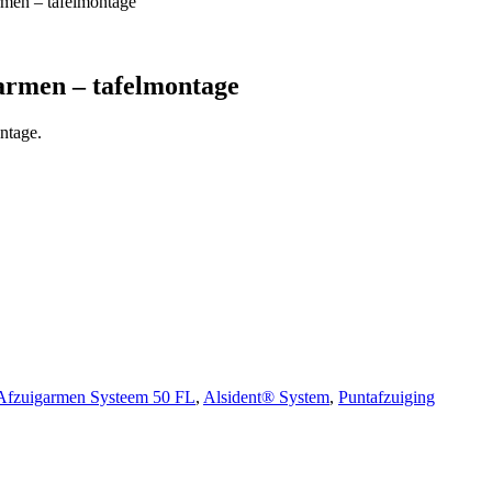
rmen – tafelmontage
garmen – tafelmontage
ntage.
Afzuigarmen Systeem 50 FL
,
Alsident® System
,
Puntafzuiging