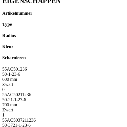
EIGENSCHAPPEN
aantal
Artikelnummer
Type
Radius
Kleur
Scharnieren
55AC501236
50-1-23-6
600 mm
Zwart
0
55AC50211236
50-21-1-23-6
700 mm
Zwart
1
55AC5037211236
50-3721-1-23-6