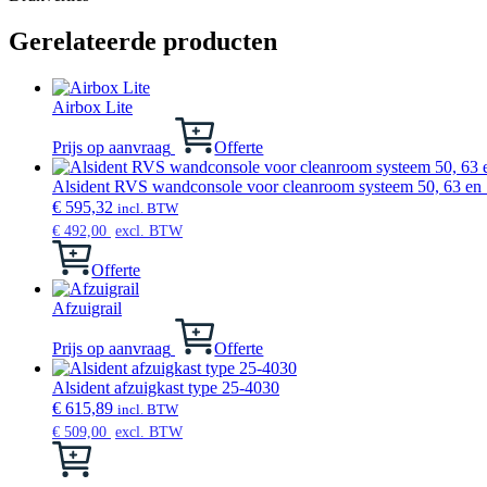
Gerelateerde producten
Airbox Lite
Prijs op aanvraag
Offerte
Alsident RVS wandconsole voor cleanroom systeem 50, 63 en
€
595,32
incl. BTW
€
492,00
excl. BTW
Offerte
Afzuigrail
Prijs op aanvraag
Offerte
Alsident afzuigkast type 25-4030
€
615,89
incl. BTW
€
509,00
excl. BTW
Dit
product