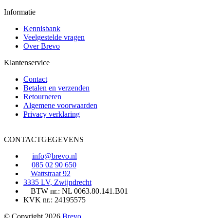
kan
Informatie
gekozen
worden
Kennisbank
op
Veelgestelde vragen
de
Over Brevo
productpagina
Klantenservice
Contact
Betalen en verzenden
Retourneren
Algemene voorwaarden
Privacy verklaring
CONTACTGEGEVENS
info@brevo.nl
085 02 90 650
Wattstraat 92
3335 LV, Zwijndrecht
BTW nr.: NL 0063.80.141.B01
KVK nr.: 24195575
© Copyright 2026
Brevo