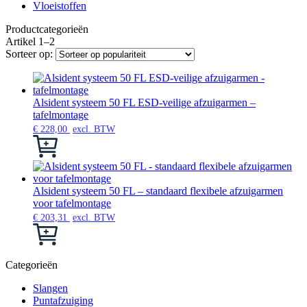
Vloeistoffen
Productcategorieën
Artikel 1–2
Sorteer op:
Alsident systeem 50 FL ESD-veilige afzuigarmen –
tafelmontage
€
228,00
excl. BTW
Dit
product
heeft
meerdere
variaties.
Alsident systeem 50 FL – standaard flexibele afzuigarmen
Deze
voor tafelmontage
optie
€
203,31
excl. BTW
kan
Dit
gekozen
product
worden
heeft
op
Categorieën
meerdere
de
variaties.
productpagina
Slangen
Deze
Puntafzuiging
optie