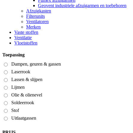
Fumex afzuigarmen
Geovent industriele afzuigarmen en toebehoren
Afzuigkasten
Filterunits
Ventilatoren
Merken
Vaste stoffen
Ventilatie
Vloeistoffen
Toepassing
Dampen, geuren & gassen
Laserrook
Lassen & slijpen
Lijmen
Olie & olienevel
Soldeerrook
Stof
Uitlaatgassen
PRIJS