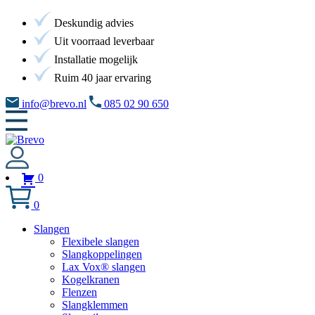
Deskundig advies
Uit voorraad leverbaar
Installatie mogelijk
Ruim 40 jaar ervaring
info@brevo.nl
085 02 90 650
0
0
Slangen
Flexibele slangen
Slangkoppelingen
Lax Vox® slangen
Kogelkranen
Flenzen
Slangklemmen