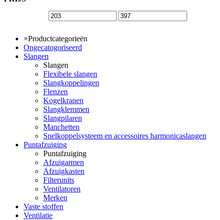
×
Productcategorieën
Ongecatogoriseerd
Slangen
Slangen
Flexibele slangen
Slangkoppelingen
Flenzen
Kogelkranen
Slangklemmen
Slangpilaren
Manchetten
Snelkoppelsysteem en accessoires harmonicaslangen
Puntafzuiging
Puntafzuiging
Afzuigarmen
Afzuigkasten
Filterunits
Ventilatoren
Merken
Vaste stoffen
Ventilatie