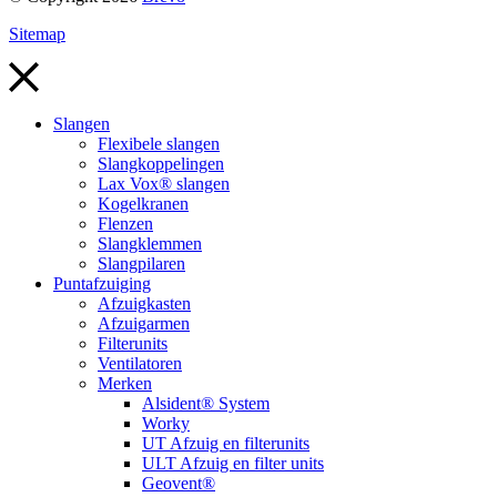
Sitemap
Slangen
Flexibele slangen
Slangkoppelingen
Lax Vox® slangen
Kogelkranen
Flenzen
Slangklemmen
Slangpilaren
Puntafzuiging
Afzuigkasten
Afzuigarmen
Filterunits
Ventilatoren
Merken
Alsident® System
Worky
UT Afzuig en filterunits
ULT Afzuig en filter units
Geovent®