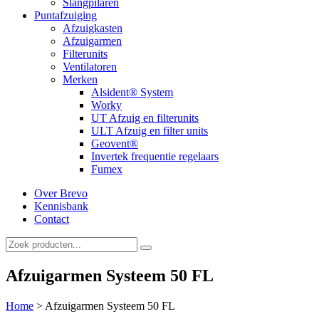
Slangpilaren
Puntafzuiging
Afzuigkasten
Afzuigarmen
Filterunits
Ventilatoren
Merken
Alsident® System
Worky
UT Afzuig en filterunits
ULT Afzuig en filter units
Geovent®
Invertek frequentie regelaars
Fumex
Over Brevo
Kennisbank
Contact
Afzuigarmen Systeem 50 FL
Home
>
Afzuigarmen Systeem 50 FL