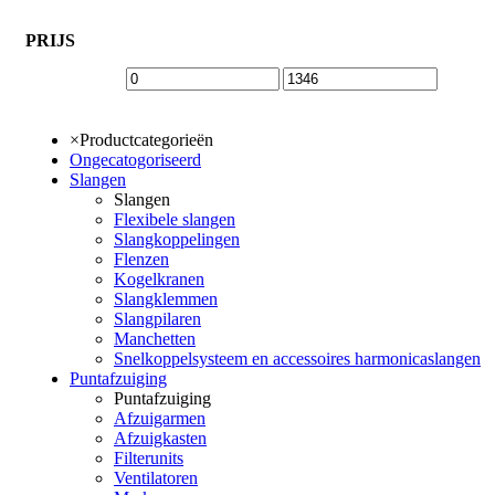
PRIJS
×
Productcategorieën
Ongecatogoriseerd
Slangen
Slangen
Flexibele slangen
Slangkoppelingen
Flenzen
Kogelkranen
Slangklemmen
Slangpilaren
Manchetten
Snelkoppelsysteem en accessoires harmonicaslangen
Puntafzuiging
Puntafzuiging
Afzuigarmen
Afzuigkasten
Filterunits
Ventilatoren