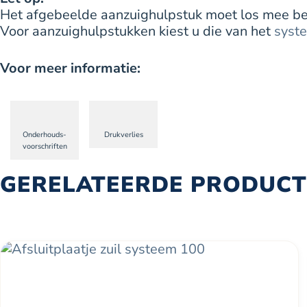
Het afgebeelde aanzuighulpstuk moet los mee best
Voor aanzuighulpstukken kiest u die van het
syst
Voor meer informatie:
Onderhouds-
Drukverlies
voorschriften
GERELATEERDE PRODUC
Dit
product
heeft