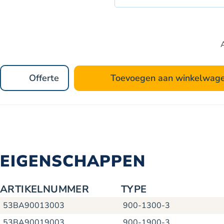
Offerte
Toevoegen aan winkelwag
EIGENSCHAPPEN
ARTIKELNUMMER
TYPE
53BA90013003
900-1300-3
53BA90019003
900-1900-3