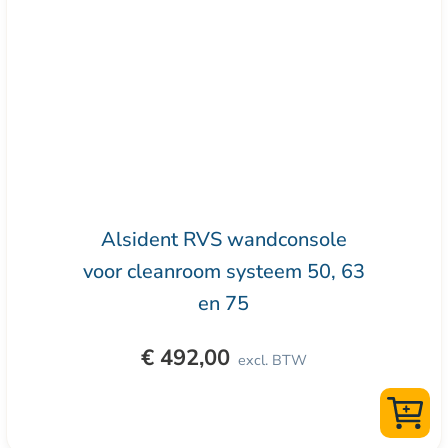
Alsident RVS wandconsole
voor cleanroom systeem 50, 63
en 75
€
492,00
excl. BTW