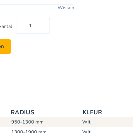
Wissen
Aantal
Alsident
systeem
75
en
TA
telescopische
afzuigarmen
-
plafond-
en
wandmontage
aantal
RADIUS
KLEUR
950-1300 mm
Wit
1300-1900 mm
Wit