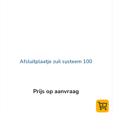
meerdere
variaties.
Deze
optie
kan
gekozen
worden
op
Afsluitplaatje zuil systeem 100
de
productpagina
Prijs op aanvraag