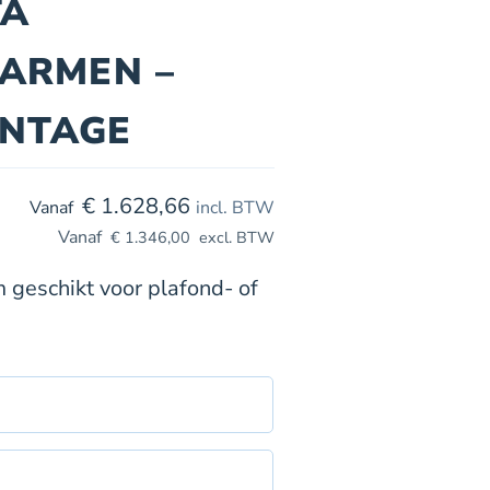
TA
GARMEN –
NTAGE
€
1.628,66
incl. BTW
€
1.346,00
excl. BTW
 geschikt voor plafond- of