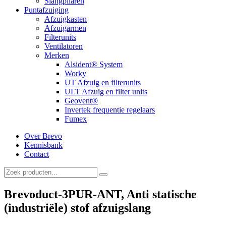
Slangpilaren
Puntafzuiging
Afzuigkasten
Afzuigarmen
Filterunits
Ventilatoren
Merken
Alsident® System
Worky
UT Afzuig en filterunits
ULT Afzuig en filter units
Geovent®
Invertek frequentie regelaars
Fumex
Over Brevo
Kennisbank
Contact
Brevoduct-3PUR-ANT, Anti statische
(industriële) stof afzuigslang