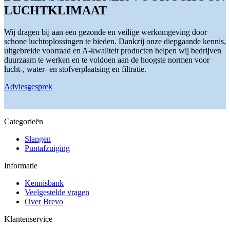
gekozen
variaties.
LUCHTKLIMAAT
worden
Deze
op
optie
de
kan
Wij dragen bij aan een gezonde en veilige werkomgeving door
productpagina
gekozen
schone luchtoplossingen te bieden. Dankzij onze diepgaande kennis,
worden
uitgebreide voorraad en A-kwaliteit producten helpen wij bedrijven
op
duurzaam te werken en te voldoen aan de hoogste normen voor
de
lucht-, water- en stofverplaatsing en filtratie.
productpagina
Adviesgesprek
Categorieën
Slangen
Puntafzuiging
Informatie
Kennisbank
Veelgestelde vragen
Over Brevo
Klantenservice