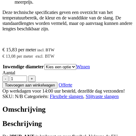
meerprijs.
Deze technische specificaties geven een overzicht van het
temperatuurbereik, de kleur en de wanddikte van de slang. De
standaardlengtes worden vermeld, maar op aanvraag kunnen andere
lengtes beschikbaar zijn.
€
15,83
per meter
incl. BTW
€
13,08
per meter
excl. BTW
Inwendige diameter
Wissen
Aantal
Brevoduct-
-
+
3PUR-
Offerte
Toevoegen aan winkelwagen
ANT,
Op werkdagen voor 14:00 uur besteld, dezelfde dag verzonden!
Anti
SKU:
N/B
Categorieën:
Flexibele slangen
,
Slijtvaste slangen
statische
(industriële)
Omschrijving
stof
afzuigslang
aantal
Beschrijving