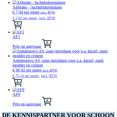
Airbrake – luchtdrukremslang
€
7,04
per meter
incl. BTW
€
5,82
per meter
excl. BTW
Dit
product
heeft
meerdere
AF1
variaties.
Dit
Deze
product
Prijs op aanvraag
optie
heeft
kan
meerdere
gekozen
variaties.
Antiabrasivo AS, zuig-/persslang voor o.a. kiezel, zand,
worden
Deze
modder en cement
op
optie
€
90,92
per meter
incl. BTW
de
kan
€
75,14
per meter
excl. BTW
productpagina
gekozen
Dit
worden
product
op
heeft
de
meerdere
AF9
productpagina
variaties.
Dit
Deze
product
Prijs op aanvraag
optie
heeft
kan
meerdere
DE KENNISPARTNER VOOR SCHOON