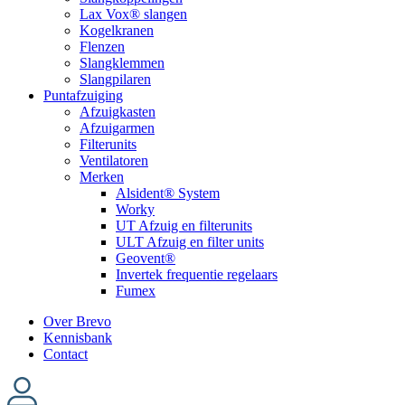
Lax Vox® slangen
Kogelkranen
Flenzen
Slangklemmen
Slangpilaren
Puntafzuiging
Afzuigkasten
Afzuigarmen
Filterunits
Ventilatoren
Merken
Alsident® System
Worky
UT Afzuig en filterunits
ULT Afzuig en filter units
Geovent®
Invertek frequentie regelaars
Fumex
Over Brevo
Kennisbank
Contact