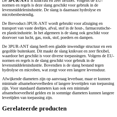
De
3PUR-ANT
is knikvast en zeer flexibel. Volgens de EU-
normen en regels is deze slang geschikt voor gebruik in de
levensmiddelenindustrie. De slang is daarnaast hydrolyse en
microbenbestendig.
De Brevoduct-3PUR-ANT wordt gebruikt voor afzuiging en
transport van vaste deeltjes, afval, stof in de hout-, farmaceutische-
en plasticindustrie. In het algemeen is de slang ook geschikt voor
doorvoer van lucht, gas, rook, stof, poeders en dampen.
De 3PUR-ANT slang heeft een gladde inwendige structuur en een
gegolfde buitenkant. Dit maakt de slang knikvast en zeer flexibel,
waardoor het geschikt is voor diverse toepassingen. Volgens de EU-
normen en regels is de slang geschikt voor gebruik in de
levensmiddelenindustrie. Bovendien is de slang bestand tegen
hydrolyse en microben, wat zorgt voor een langere levensduur.
Afwijkende diameters zijn op aanvraag leverbaar, maar er kunnen
minimale afnamehoeveelheden of langere levertijden van toepassing
zijn. Voor standaard diameters kan ook een minimale
afnamehoeveelheid gelden en in sommige diameters kunnen langere
levertijden van toepassing zijn.
Gerelateerde producten