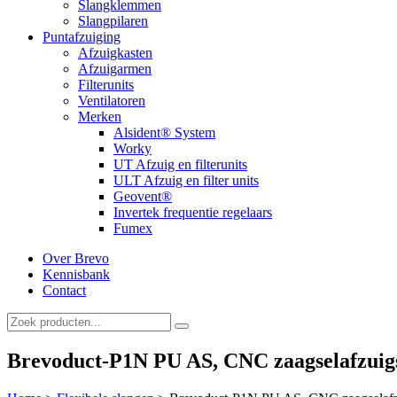
Slangklemmen
Slangpilaren
Puntafzuiging
Afzuigkasten
Afzuigarmen
Filterunits
Ventilatoren
Merken
Alsident® System
Worky
UT Afzuig en filterunits
ULT Afzuig en filter units
Geovent®
Invertek frequentie regelaars
Fumex
Over Brevo
Kennisbank
Contact
Brevoduct-P1N PU AS, CNC zaagselafzuig