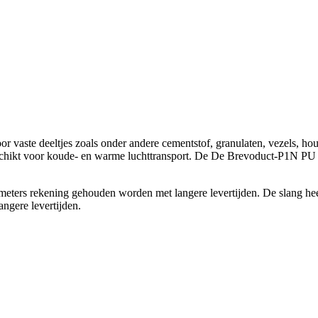
 vaste deeltjes zoals onder andere cementstof, granulaten, vezels, hou
hikt voor koude- en warme luchttransport. De De Brevoduct-P1N PU AS 
ters rekening gehouden worden met langere levertijden. De slang hee
ngere levertijden.