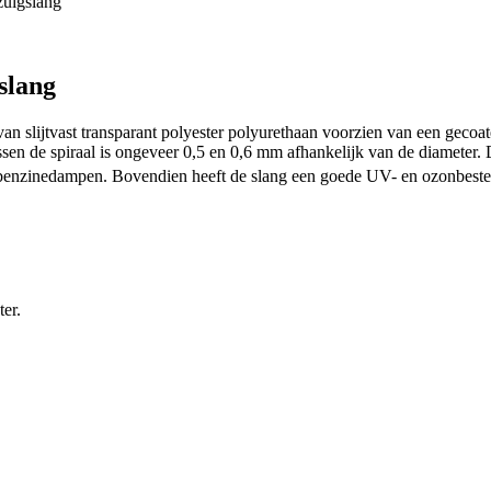
uigslang
slang
ijtvast transparant polyester polyurethaan voorzien van een gecoate v
tussen de spiraal is ongeveer 0,5 en 0,6 mm afhankelijk van de diameter
e- en benzinedampen. Bovendien heeft de slang een goede UV- en ozonbes
er.