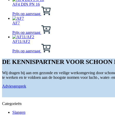
meerdere
AF4 DIN PN 16
variaties.
Dit
Deze
product
Prijs op aanvraag
optie
heeft
kan
meerdere
AF7
gekozen
variaties.
Dit
worden
Deze
product
Prijs op aanvraag
op
optie
heeft
de
kan
meerdere
AF11/AF2
productpagina
gekozen
variaties.
Dit
worden
Deze
product
Prijs op aanvraag
op
optie
heeft
de
kan
meerdere
DE KENNISPARTNER VOOR SCHOON
productpagina
gekozen
variaties.
worden
Deze
Wij dragen bij aan een gezonde en veilige werkomgeving door schone 
op
optie
te werken en te voldoen aan de hoogste normen voor lucht-, water- en s
de
kan
productpagina
gekozen
Adviesgesprek
worden
op
de
productpagina
Categorieën
Slangen