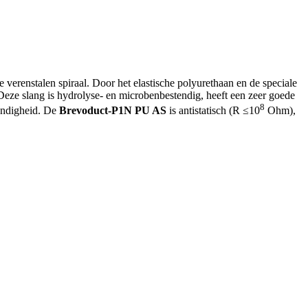
erenstalen spiraal. Door het elastische polyurethaan en de speciale
. Deze slang is hydrolyse- en microbenbestendig, heeft een zeer goede
8
tendigheid. De
Brevoduct-P1N PU AS
is antistatisch (R ≤10
Ohm),