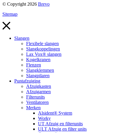
© Copyright 2026
Brevo
Sitemap
Slangen
Flexibele slangen
Slangkoppelingen
Lax Vox® slangen
Kogelkranen
Flenzen
Slangklemmen
Slangpilaren
Puntafzuiging
Afzuigkasten
Afzuigarmen
Filterunits
Ventilatoren
Merken
Alsident® System
Worky
UT Afzuig en filterunits
ULT Afzuig en filter units