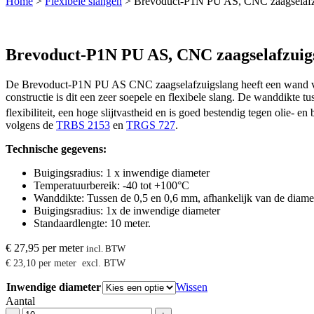
Home
>
Flexibele slangen
>
Brevoduct-P1N PU AS, CNC zaagselafz
Brevoduct-P1N PU AS, CNC zaagselafzuig
De Brevoduct-P1N PU AS CNC zaagselafzuigslang heeft een wand van sl
constructie is dit een zeer soepele en flexibele slang. De wanddikte 
flexibiliteit, een hoge slijtvastheid en is goed bestendig tegen oli
volgens de
TRBS 2153
en
TRGS 727
.
Technische gegevens:
Buigingsradius: 1 x inwendige diameter
Temperatuurbereik: -40 tot +100°C
Wanddikte: Tussen de 0,5 en 0,6 mm, afhankelijk van de diamet
Buigingsradius: 1x de inwendige diameter
Standaardlengte: 10 meter.
€
27,95
per meter
incl. BTW
€
23,10
per meter
excl. BTW
Inwendige diameter
Wissen
Aantal
Brevoduct-