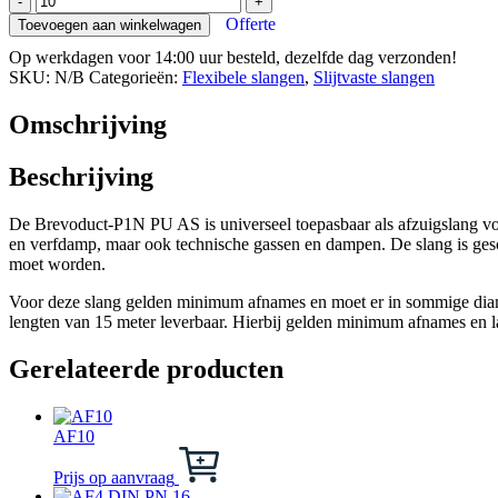
-
+
P1N
Offerte
Toevoegen aan winkelwagen
PU
Op werkdagen voor 14:00 uur besteld, dezelfde dag verzonden!
AS,
SKU:
N/B
Categorieën:
Flexibele slangen
,
Slijtvaste slangen
CNC
zaagselafzuigslang
aantal
Omschrijving
Beschrijving
De Brevoduct-P1N PU AS is universeel toepasbaar als afzuigslang voor
en verfdamp, maar ook technische gassen en dampen. De slang is gesc
moet worden.
Voor deze slang gelden minimum afnames en moet er in sommige diame
lengten van 15 meter leverbaar. Hierbij gelden minimum afnames en la
Gerelateerde producten
AF10
Dit
product
Prijs op aanvraag
heeft