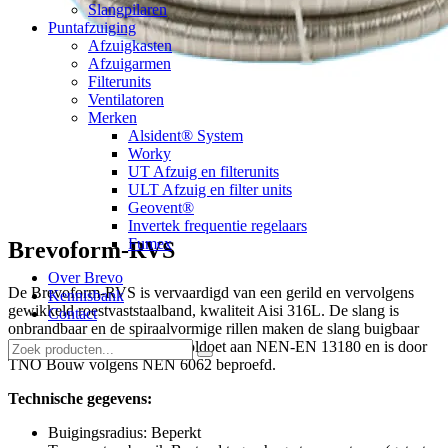
Slangpilaren
Puntafzuiging
Afzuigkasten
Afzuigarmen
Filterunits
Ventilatoren
Merken
Alsident® System
Worky
UT Afzuig en filterunits
ULT Afzuig en filter units
Geovent®
Invertek frequentie regelaars
Fumex
Brevoform-RVS
Over Brevo
De Brevoform-RVS is vervaardigd van een gerild en vervolgens
Kennisbank
gewikkeld roestvaststaalband, kwaliteit Aisi 316L. De slang is
Contact
onbrandbaar en de spiraalvormige rillen maken de slang buigbaar
maar ook stabiel. De slang voldoet aan NEN-EN 13180 en is door
TNO Bouw volgens NEN 6062 beproefd.
Technische gegevens:
Buigingsradius: Beperkt