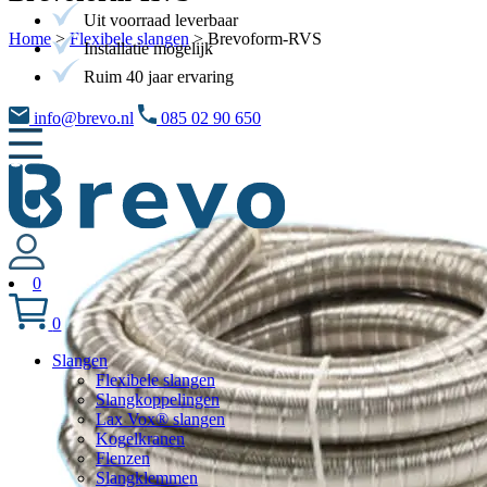
Uit voorraad leverbaar
Home
>
Flexibele slangen
>
Brevoform-RVS
Installatie mogelijk
Ruim 40 jaar ervaring
info@brevo.nl
085 02 90 650
0
0
Slangen
Flexibele slangen
Slangkoppelingen
Lax Vox® slangen
Kogelkranen
Flenzen
Slangklemmen