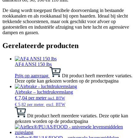
De slang wordt toegepast flexibele doorvoerslang in bestaande
rookkanalen en als rookkanaal bij open haarden. Ideaal bij slecht
trekkende schoorstenen, maar ook geschikt voor afvoer op
gastoestellen en industriële afzuiging van hete lucht en agressieve
dampen en gassen.
Gerelateerde producten
AF4 ANSI 150 lbs
Prijs op aanvraag
Dit product heeft meerdere variaties.
Deze optie kan gekozen worden op de productpagina
Airbrake – luchtdrukremslang
€
7,04
per meter
incl. BTW
€
5,82
per meter
excl. BTW
Dit product heeft meerdere variaties. Deze optie kan
gekozen worden op de productpagina
Airflex®/PU/AS/FOOD – universele levensmiddelen