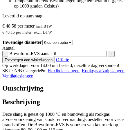
Temperatuurbereik:Bestand tegen hoge temperaturen (getest
op 1000 graden Celsius)
Levertijd op aanvraag
€
48,58
per meter
incl. BTW
€
40,15
per meter
excl. BTW
Inwendige diameter
Aantal
Brevoform-RVS aantal
-
+
Offerte
Toevoegen aan winkelwagen
Op werkdagen voor 14:00 uur besteld, dezelfde dag verzonden!
SKU:
N/B
Categorieën:
Flexibele slangen
,
Rookgas afzuigslangen
,
Ventilatieslangen
Omschrijving
Beschrijving
Deze slang is getest op 1000 °C en brandveilig als rookgas
afvoervoorziening van stook- en verbrandingstoestellen voor vaste
brandstoffen. De Brevoform-RVS is voorzien van keurmerk op
diameters 80, 90, 100 en 110 mm.