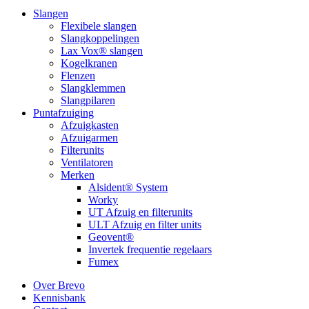
Slangen
Flexibele slangen
Slangkoppelingen
Lax Vox® slangen
Kogelkranen
Flenzen
Slangklemmen
Slangpilaren
Puntafzuiging
Afzuigkasten
Afzuigarmen
Filterunits
Ventilatoren
Merken
Alsident® System
Worky
UT Afzuig en filterunits
ULT Afzuig en filter units
Geovent®
Invertek frequentie regelaars
Fumex
Over Brevo
Kennisbank