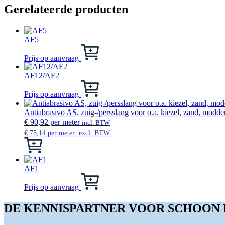
Gerelateerde producten
AF5
Dit
product
Prijs op aanvraag
heeft
meerdere
AF12/AF2
variaties.
Dit
Deze
product
Prijs op aanvraag
optie
heeft
kan
meerdere
Antiabrasivo AS, zuig-/persslang voor o.a. kiezel, zand, modd
gekozen
variaties.
€
90,92
per meter
incl. BTW
worden
Deze
€
75,14
per meter
excl. BTW
op
optie
Dit
de
kan
product
productpagina
gekozen
heeft
worden
meerdere
AF1
op
variaties.
Dit
de
Deze
product
Prijs op aanvraag
productpagina
optie
heeft
kan
meerdere
DE KENNISPARTNER VOOR SCHOON
gekozen
variaties.
worden
Deze