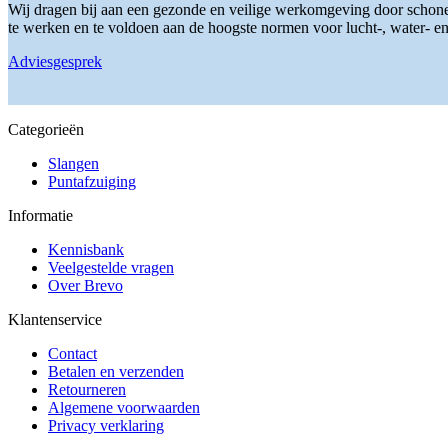
Wij dragen bij aan een gezonde en veilige werkomgeving door schone 
op
optie
te werken en te voldoen aan de hoogste normen voor lucht-, water- en s
de
kan
productpagina
gekozen
Adviesgesprek
worden
op
de
productpagina
Categorieën
Slangen
Puntafzuiging
Informatie
Kennisbank
Veelgestelde vragen
Over Brevo
Klantenservice
Contact
Betalen en verzenden
Retourneren
Algemene voorwaarden
Privacy verklaring