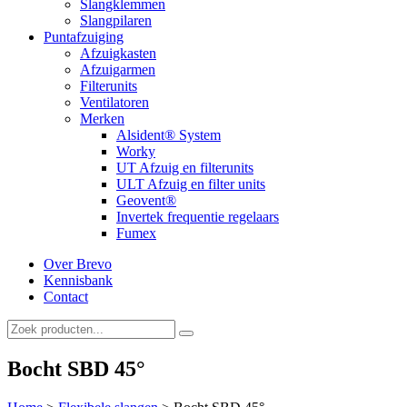
Slangklemmen
Slangpilaren
Puntafzuiging
Afzuigkasten
Afzuigarmen
Filterunits
Ventilatoren
Merken
Alsident® System
Worky
UT Afzuig en filterunits
ULT Afzuig en filter units
Geovent®
Invertek frequentie regelaars
Fumex
Over Brevo
Kennisbank
Contact
Bocht SBD 45°