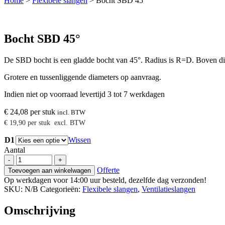
Home
>
Flexibele slangen
>
Bocht SBD 45°
Bocht SBD 45°
De SBD bocht is een gladde bocht van 45°. Radius is R=D. Boven 
Grotere en tussenliggende diameters op aanvraag.
Indien niet op voorraad levertijd 3 tot 7 werkdagen
€
24,08
per stuk
incl. BTW
€
19,90
per stuk
excl. BTW
D1
Wissen
Aantal
Bocht
-
+
SBD
Offerte
Toevoegen aan winkelwagen
45°
Op werkdagen voor 14:00 uur besteld, dezelfde dag verzonden!
aantal
SKU:
N/B
Categorieën:
Flexibele slangen
,
Ventilatieslangen
Omschrijving