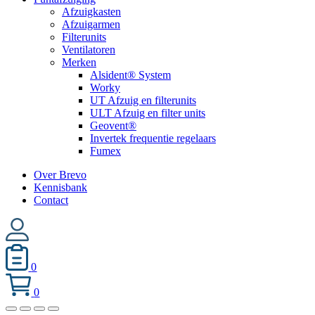
Afzuigkasten
Afzuigarmen
Filterunits
Ventilatoren
Merken
Alsident® System
Worky
UT Afzuig en filterunits
ULT Afzuig en filter units
Geovent®
Invertek frequentie regelaars
Fumex
Over Brevo
Kennisbank
Contact
0
0