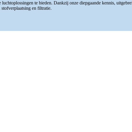
luchtoplossingen te bieden. Dankzij onze diepgaande kennis, uitgebre
tofverplaatsing en filtratie.