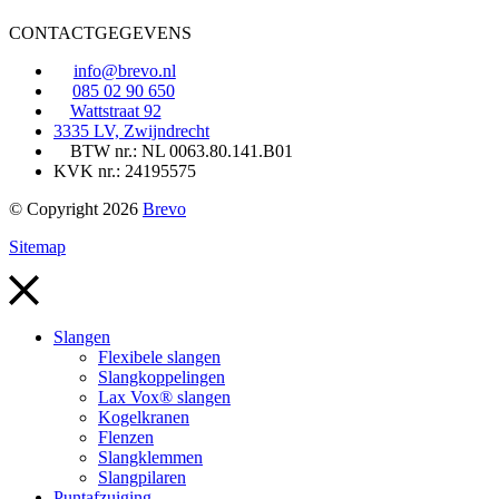
CONTACTGEGEVENS
info@brevo.nl
085 02 90 650
Wattstraat 92
3335 LV, Zwijndrecht
BTW nr.: NL 0063.80.141.B01
KVK nr.: 24195575
© Copyright 2026
Brevo
Sitemap
Slangen
Flexibele slangen
Slangkoppelingen
Lax Vox® slangen
Kogelkranen
Flenzen
Slangklemmen
Slangpilaren
Puntafzuiging