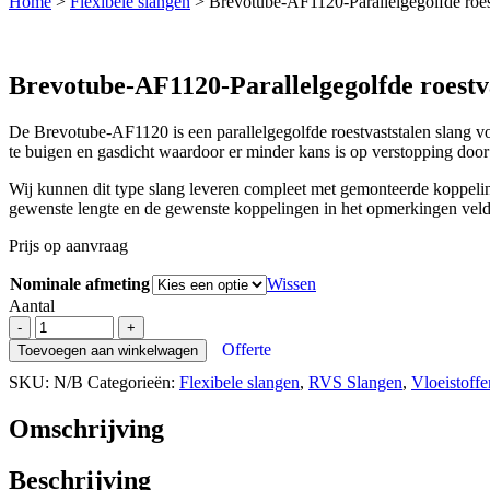
Home
>
Flexibele slangen
>
Brevotube-AF1120-Parallelgegolfde roest
Brevotube-AF1120-Parallelgegolfde roestva
De Brevotube-AF1120 is een parallelgegolfde roestvaststalen slang 
te buigen en gasdicht waardoor er minder kans is op verstopping door z
Wij kunnen dit type slang leveren compleet met gemonteerde koppelinge
gewenste lengte en de gewenste koppelingen in het opmerkingen vel
Prijs op aanvraag
Nominale afmeting
Wissen
Aantal
Brevotube-
-
+
AF1120-
Offerte
Toevoegen aan winkelwagen
Parallelgegolfde
SKU:
N/B
Categorieën:
Flexibele slangen
,
RVS Slangen
,
Vloeistoffe
roestvaststalen
slang
aantal
Omschrijving
Beschrijving