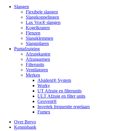
Slangen
Flexibele slangen
Slangkoppelingen
Lax Vox® slangen
Kogelkranen
Flenzen
Slangklemmen
Slangpilaren
Puntafzuiging
Afzuigkasten
Afzuigarmen
Filterunits
Ventilatoren
Merken
Alsident® System
Worky
UT Afzuig en filterunits
ULT Afzuig en filter units
Geovent®
Invertek frequentie regelaars
Fumex
Over Brevo
Kennisbank