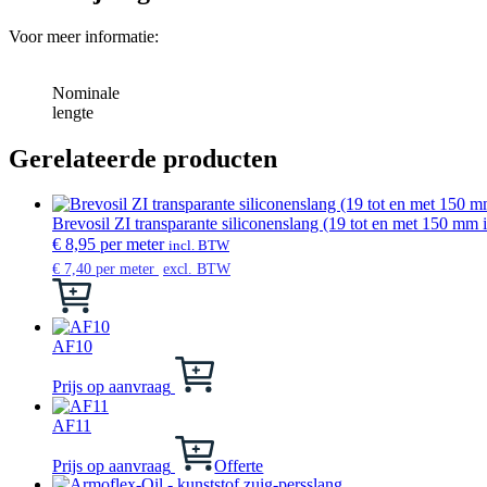
Voor meer informatie:
Nominale
lengte
Gerelateerde producten
Brevosil ZI transparante siliconenslang (19 tot en met 150 mm
€
8,95
per meter
incl. BTW
€
7,40
per meter
excl. BTW
Dit
product
heeft
meerdere
AF10
variaties.
Dit
Deze
product
Prijs op aanvraag
optie
heeft
kan
meerdere
AF11
gekozen
variaties.
worden
Deze
Prijs op aanvraag
Offerte
op
optie