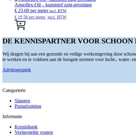
de
kan
Armoflex-Oil – kunststof zuig-persslang
productpagina
gekozen
€
23,69
per meter
incl. BTW
worden
€
19,58
per meter
excl. BTW
op
Dit
de
product
productpagina
heeft
meerdere
DE KENNISPARTNER VOOR SCHOON
variaties.
Deze
Wij dragen bij aan een gezonde en veilige werkomgeving door schone 
optie
te werken en te voldoen aan de hoogste normen voor lucht-, water- en s
kan
gekozen
Adviesgesprek
worden
op
de
productpagina
Categorieën
Slangen
Puntafzuiging
Informatie
Kennisbank
Veelgestelde vragen