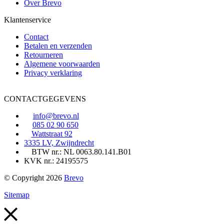
Over Brevo
Klantenservice
Contact
Betalen en verzenden
Retourneren
Algemene voorwaarden
Privacy verklaring
CONTACTGEGEVENS
info@brevo.nl
085 02 90 650
Wattstraat 92
3335 LV, Zwijndrecht
BTW nr.: NL 0063.80.141.B01
KVK nr.: 24195575
© Copyright 2026
Brevo
Sitemap