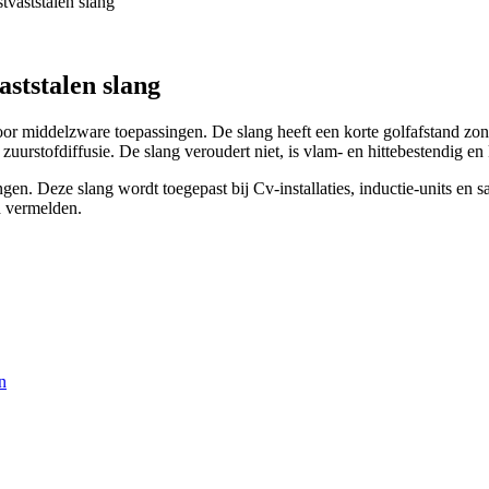
vaststalen slang
ststalen slang
voor middelzware toepassingen. De slang heeft een korte golfafstand 
uurstofdiffusie. De slang veroudert niet, is vlam- en hittebestendig en
n. Deze slang wordt toegepast bij Cv-installaties, inductie-units en sa
d vermelden.
n