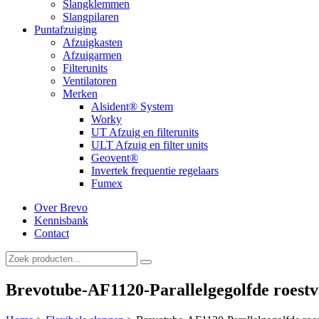
Slangklemmen
Slangpilaren
Puntafzuiging
Afzuigkasten
Afzuigarmen
Filterunits
Ventilatoren
Merken
Alsident® System
Worky
UT Afzuig en filterunits
ULT Afzuig en filter units
Geovent®
Invertek frequentie regelaars
Fumex
Over Brevo
Kennisbank
Contact
Brevotube-AF1120-Parallelgegolfde roestva