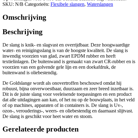
waterslang
SKU:
N/B
Categorieën:
Flexibele slangen
,
Waterslangen
aantal
Omschrijving
Beschrijving
De slang is knik- en slagvast en overrijdbaar. Deze hoogwaardige
water- en reinigingsslang is van de hoogste kwaliteit. De slang is
inwendig voorzien van glad, zwart EPDM rubber en heeft
textielinlagen. De buitenwand is gemaakt van zwart CR-rubber en is
voorzien van een golvende gele lijn en een doekafdruk, de
buitenwand is oliebestendig.
De Goldslange wordt als onovertroffen beschouwd omdat hij
robuust, bijna onverwoestbaar, duurzaam en zeer breed inzetbaar is.
Dit is de juiste slang voor veeleisende toepassingen en een product
dat alle uitdagingen aan kan, of het nu op de bouwplaats, in het veld
of op machines, apparaten of in containers is. De slang is Uv-,
ozon-, verouderings-, weers- en oliebestendig en daarnaast slijtvast.
De slang is geschikt voor heet water en stoom.
Gerelateerde producten