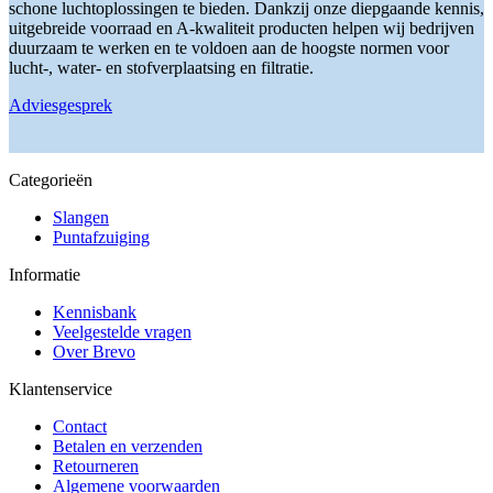
productpagina
gekozen
schone luchtoplossingen te bieden. Dankzij onze diepgaande kennis,
worden
uitgebreide voorraad en A-kwaliteit producten helpen wij bedrijven
op
duurzaam te werken en te voldoen aan de hoogste normen voor
de
lucht-, water- en stofverplaatsing en filtratie.
productpagina
Adviesgesprek
Categorieën
Slangen
Puntafzuiging
Informatie
Kennisbank
Veelgestelde vragen
Over Brevo
Klantenservice
Contact
Betalen en verzenden
Retourneren
Algemene voorwaarden