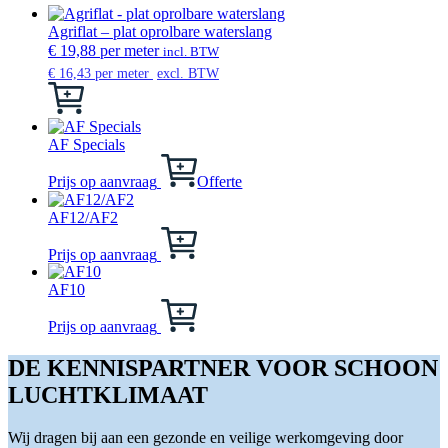
Agriflat – plat oprolbare waterslang
€
19,88
per meter
incl. BTW
€
16,43
per meter
excl. BTW
Dit
product
heeft
meerdere
AF Specials
variaties.
Deze
Prijs op aanvraag
Offerte
optie
kan
AF12/AF2
gekozen
Dit
worden
product
Prijs op aanvraag
op
heeft
de
meerdere
AF10
productpagina
variaties.
Dit
Deze
product
Prijs op aanvraag
optie
heeft
kan
meerdere
DE KENNISPARTNER VOOR SCHOON
gekozen
variaties.
LUCHTKLIMAAT
worden
Deze
op
optie
de
kan
Wij dragen bij aan een gezonde en veilige werkomgeving door