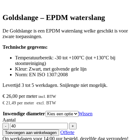
Goldslange – EPDM waterslang
De Goldslange is een EPDM waterslang welke geschikt is voor
zware toepassingen.
Technische gegevens:
Temperatuurbereik: -30 tot +100°C (tot +130°C bij
stoomreiniging)
Kleur: Zwart, met golvende gele lijn
Norm: EN ISO 1307:2008
Levertijd 3 tot 5 werkdagen. Snijlengte niet mogelijk.
€
26,00
per meter
incl. BTW
€
21,49
per meter
excl. BTW
Inwendige diameter
Wissen
Aantal
Goldslange
-
+
-
Offerte
Toevoegen aan winkelwagen
EPDM
Op werkdagen voor 14:00 uur besteld, dezelfde dag verzonden!