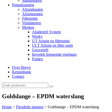
Slangpilaren
Puntafzuiging
Afzuigkasten
Afzuigarmen
Filterunits
Ventilatoren
Merken
Alsident® System
Worky
UT Afzuig en filterunits
ULT Afzuig en filter units
Geovent®
Invertek frequentie regelaars
Fumex
Over Brevo
Kennisbank
Contact
Goldslange – EPDM waterslang
Home
>
Flexibele slangen
>
Goldslange – EPDM waterslang