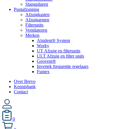
Slangpilaren
Puntafzuiging
Afzuigkasten
Afzuigarmen
Filterunits
Ventilatoren
Merken
Alsident® System
Worky
UT Afzuig en filterunits
ULT Afzuig en filter units
Geovent®
Invertek frequentie regelaars
Fumex
Over Brevo
Kennisbank
Contact
0