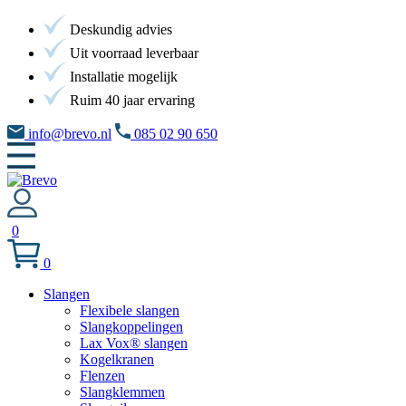
Deskundig advies
Uit voorraad leverbaar
Installatie mogelijk
Ruim 40 jaar ervaring
info@brevo.nl
085 02 90 650
0
0
Slangen
Flexibele slangen
Slangkoppelingen
Lax Vox® slangen
Kogelkranen
Flenzen
Slangklemmen