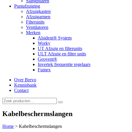
Slangpilaren
Puntafzuiging
Afzuigkasten
Afzuigarmen
Filterunits
Ventilatoren
Merken
Alsident® System
Worky
UT Afzuig en filterunits
ULT Afzuig en filter units
Geovent®
Invertek frequentie regelaars
Fumex
Over Brevo
Kennisbank
Contact
Kabelbeschermslangen
Home
>
Kabelbeschermslangen