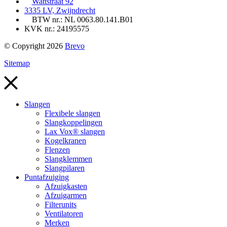
Wattstraat 92
3335 LV, Zwijndrecht
BTW nr.: NL 0063.80.141.B01
KVK nr.: 24195575
© Copyright 2026
Brevo
Sitemap
Slangen
Flexibele slangen
Slangkoppelingen
Lax Vox® slangen
Kogelkranen
Flenzen
Slangklemmen
Slangpilaren
Puntafzuiging
Afzuigkasten
Afzuigarmen
Filterunits
Ventilatoren
Merken